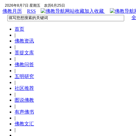
2026年8月7日 星期五
农历6月25日
佛教月历
RSS
加入收藏
首页
|
佛教资讯
|
菩提文库
|
佛教问答
|
五明研究
|
社区推荐
|
图说佛教
|
有声佛书
|
佛教文汇
|