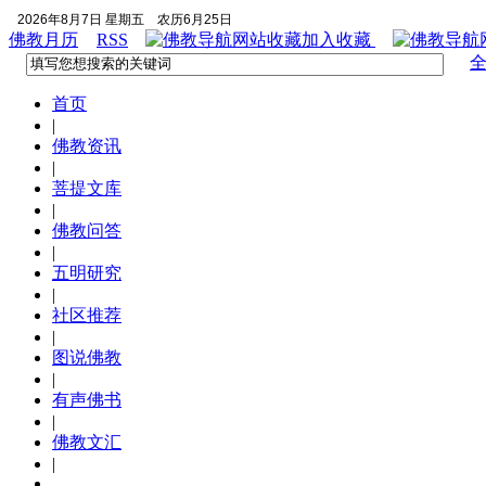
2026年8月7日 星期五
农历6月25日
佛教月历
RSS
加入收藏
首页
|
佛教资讯
|
菩提文库
|
佛教问答
|
五明研究
|
社区推荐
|
图说佛教
|
有声佛书
|
佛教文汇
|