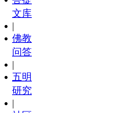
文库
|
佛教
问答
|
五明
研究
|