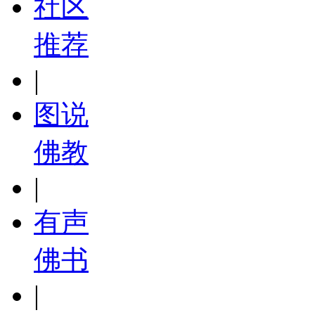
社区
推荐
|
图说
佛教
|
有声
佛书
|