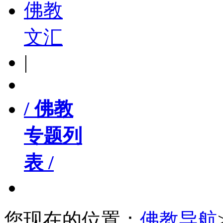
佛教
文汇
|
/ 佛教
专题列
表 /
您现在的位置：
佛教导航