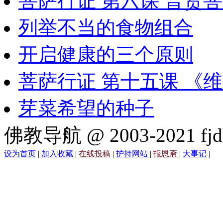
菩萨行证 第六课 普贤
列举不当的食物组合
开启健康的三个原则
菩萨行证 第十五课 《
芽菜希望的种子
佛教导航 @ 2003-2021 fjd
设为首页
|
加入收藏
|
在线投稿
|
护持网站
|
报恩斋
|
大事记
|