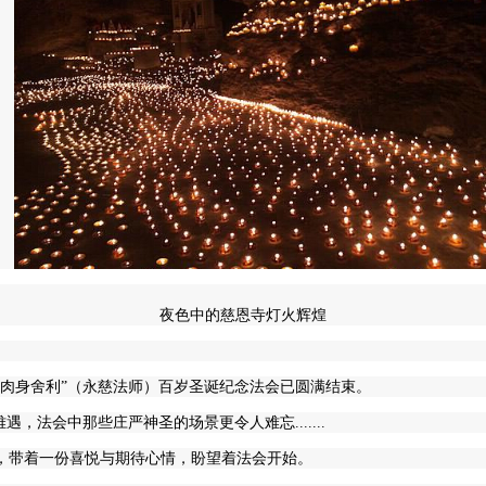
夜色中的慈恩寺灯火辉煌
一尊“肉身舍利”（永慈法师）百岁圣诞纪念法会已圆满结束。
，法会中那些庄严神圣的场景更令人难忘.......
院，带着一份喜悦与期待心情，盼望着法会开始。