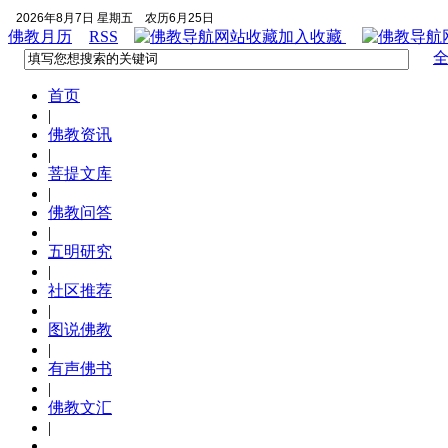
2026年8月7日 星期五
农历6月25日
佛教月历
RSS
加入收藏
首页
|
佛教资讯
|
菩提文库
|
佛教问答
|
五明研究
|
社区推荐
|
图说佛教
|
有声佛书
|
佛教文汇
|