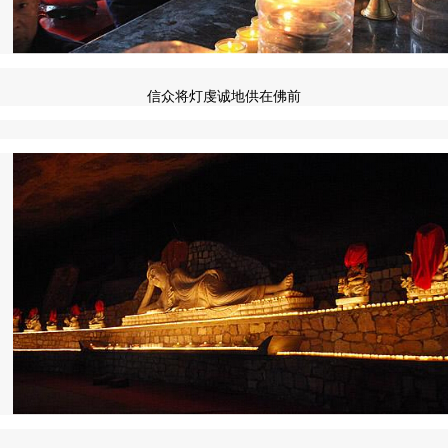
信众将灯虔诚地供在佛前