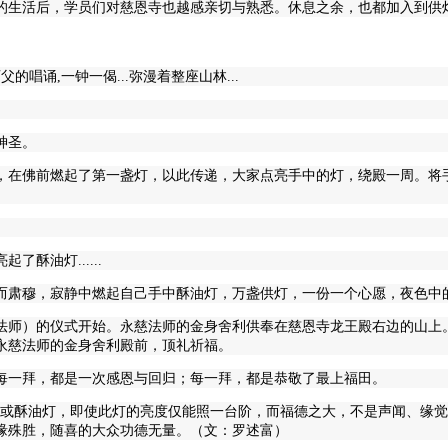
院的生活后，学员们对慈恩寺也越感亲切与熟悉。休息之余，也都加入到供
唱诵,一钟一偈...弥漫着整座山林...
神圣。
，在佛前燃起了第一盏灯，以此传递，大家点亮手中的灯，绕殿一周。将
酥油灯......
穆，寂静中燃起自己手中酥油灯，万盏供灯，一份一个心愿，夜色中的慈恩
慈法师）的仪式开始。永慈法师的金身舍利供奉在慈恩寺龙王殿右边的山
永慈法师的金身舍利殿前，顶礼祈福。
每一拜，都是一次感恩与回归；每一拜，都是恭敬了最上福田。
芯或酥油灯，即使此灯的亮度仅能照一台阶，而福德之大，不是声闻、缘觉
缘殊胜，随喜的大众功德无量。（文：罗述富）