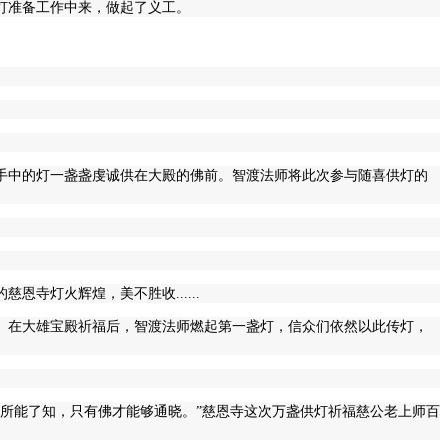
灯准备工作中来，做起了义工。
手中的灯一盏盏虔诚供在大殿的佛前。智渡法师将此次参与随喜供灯的
寺灯火辉煌，美不胜收......
上。在大雄宝殿祈福后，智渡法师燃起第一盏灯，信众们依然以此传灯，
所能了知，只有佛才能够通晓。”慈恩寺这次万盏供灯祈福慈公老上师百