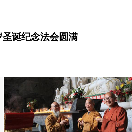
岁圣诞纪念法会圆满