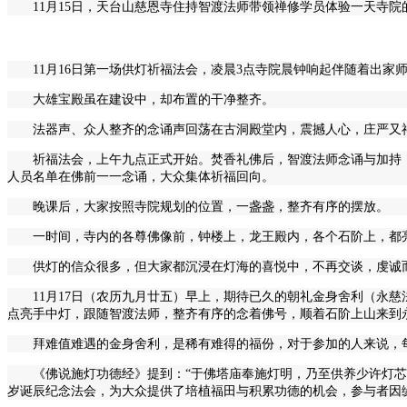
11月15日，天台山慈恩寺住持智渡法师带领禅修学员体验一天寺
11月16日第一场供灯祈福法会，凌晨3点寺院晨钟响起伴随着出家师父的
大雄宝殿虽在建设中，却布置的干净整齐。
法器声、众人整齐的念诵声回荡在古洞殿堂内，震撼人心，庄严又
祈福法会，上午九点正式开始。焚香礼佛后，智渡法师念诵与加持
人员名单在佛前一一念诵，大众集体祈福回向。
晚课后，大家按照寺院规划的位置，一盏盏，整齐有序的摆放。
一时间，寺内的各尊佛像前，钟楼上，龙王殿内，各个石阶上，都亮起了
供灯的信众很多，但大家都沉浸在灯海的喜悦中，不再交谈，虔诚而肃
11月17日（农历九月廿五）早上，期待已久的朝礼金身舍利（永
点亮手中灯，跟随智渡法师，整齐有序的念着佛号，顺着石阶上山来到
拜难值难遇的金身舍利，是稀有难得的福份，对于参加的人来说，
《佛说施灯功德经》提到：“于佛塔庙奉施灯明，乃至供养少许灯
岁诞辰纪念法会，为大众提供了培植福田与积累功德的机会，参与者因