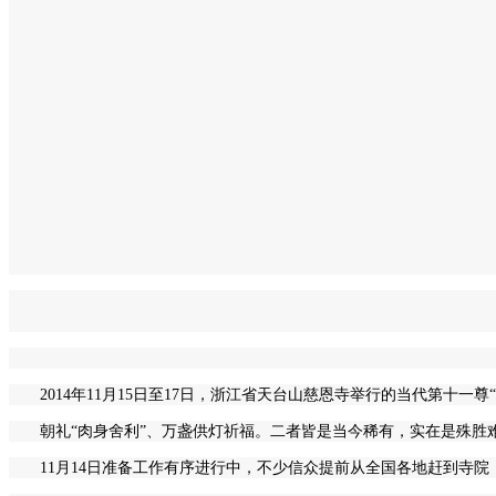
2014年11月15日至17日，浙江省天台山慈恩寺举行的当代第十
朝礼“肉身舍利”、万盏供灯祈福。二者皆是当今稀有，实在是殊胜难遇
11月14日准备工作有序进行中，不少信众提前从全国各地赶到寺