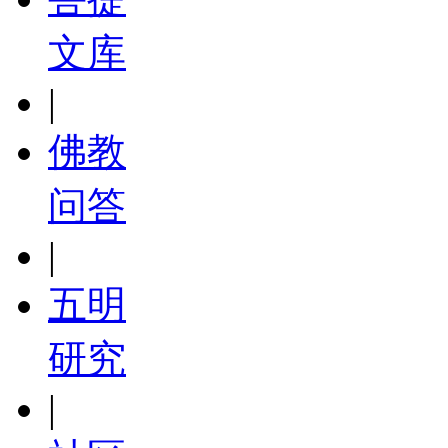
文库
|
佛教
问答
|
五明
研究
|