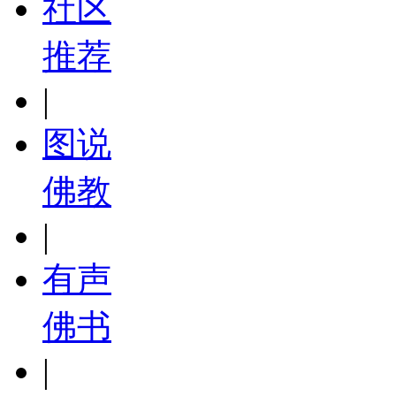
社区
推荐
|
图说
佛教
|
有声
佛书
|