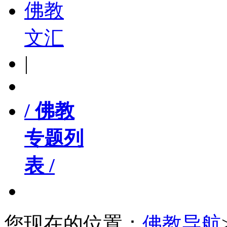
佛教
文汇
|
/ 佛教
专题列
表 /
您现在的位置：
佛教导航