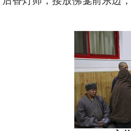
后香灯师，接放佛龛前东边