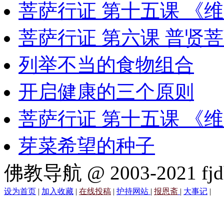
菩萨行证 第十五课 《
菩萨行证 第六课 普贤
列举不当的食物组合
开启健康的三个原则
菩萨行证 第十五课 《
芽菜希望的种子
佛教导航 @ 2003-2021 fjd
设为首页
|
加入收藏
|
在线投稿
|
护持网站
|
报恩斋
|
大事记
|