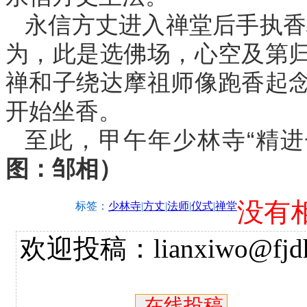
永信方丈进入禅堂后手执香
为，此是选佛场，心空及第归
禅和子绕达摩祖师像跑香起
开始坐香。
至此，甲午年少林寺“精进
图：邹相）
没有
标签：
少林寺
|
方丈
|
法师
|
仪式
|
禅堂
欢迎投稿：lianxiwo@fjdh
在线投稿