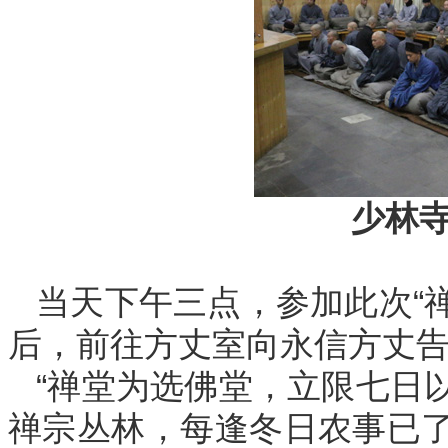
少林
当天下午三点，参加此次“禅
后，前往方丈室向永信方丈告
“禅堂为选佛堂，立限七日
禅宗丛林，每逢冬日农事已