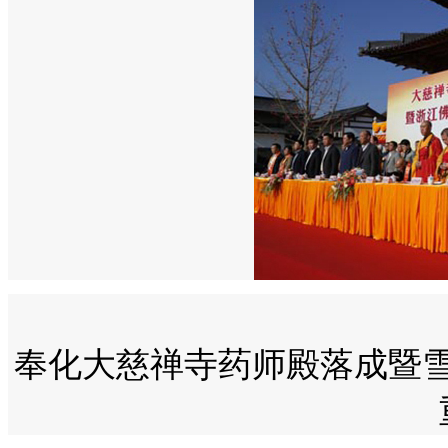
奉化大慈禅寺药师殿落成暨