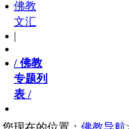
佛教
文汇
|
/ 佛教
专题列
表 /
您现在的位置：
佛教导航