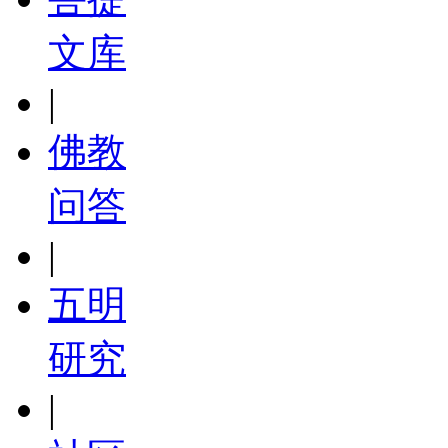
文库
|
佛教
问答
|
五明
研究
|