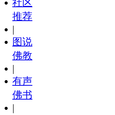
社区
推荐
|
图说
佛教
|
有声
佛书
|