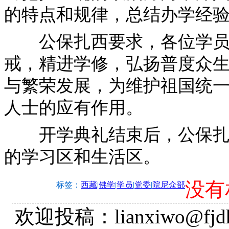
的特点和规律，总结办学经
公保扎西要求，各位学员要
戒，精进学修，弘扬普度众
与繁荣发展，为维护祖国统
人士的应有作用。
开学典礼结束后，公保扎西
的学习区和生活区。
没有
标签：
西藏
|
佛学
|
学员
|
党委
|
院尼众部
欢迎投稿：lianxiwo@fjdh