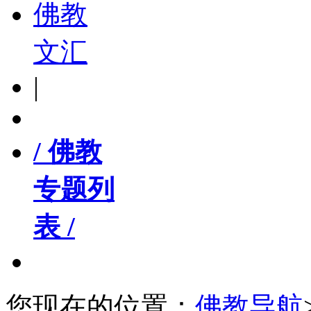
佛教
文汇
|
/ 佛教
专题列
表 /
您现在的位置：
佛教导航