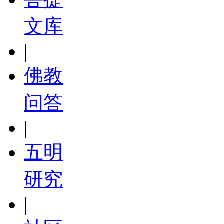
文库
|
佛教
问答
|
五明
研究
|