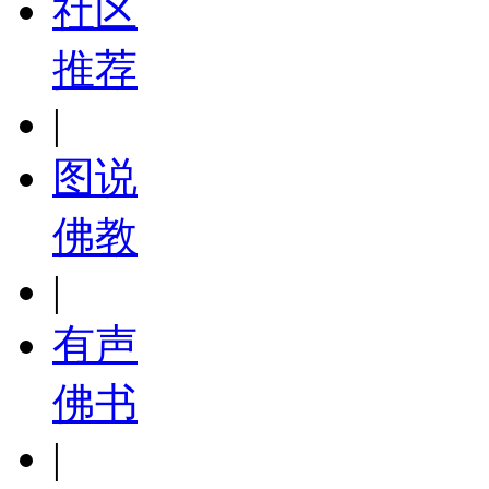
社区
推荐
|
图说
佛教
|
有声
佛书
|