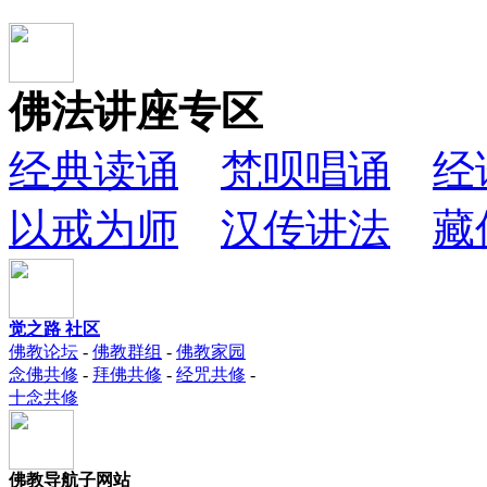
佛法讲座专区
经典读诵
梵呗唱诵
经
以戒为师
汉传讲法
藏
觉之路 社区
佛教论坛
-
佛教群组
-
佛教家园
念佛共修
-
拜佛共修
-
经咒共修
-
十念共修
佛教导航子网站