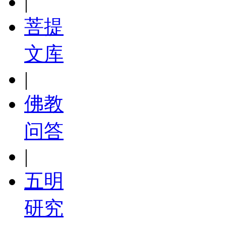
|
菩提
文库
|
佛教
问答
|
五明
研究