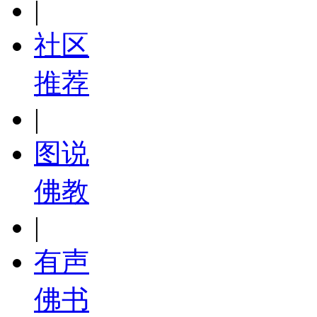
|
社区
推荐
|
图说
佛教
|
有声
佛书