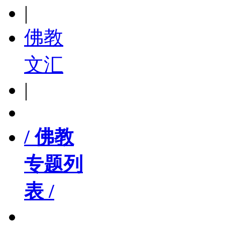
|
佛教
文汇
|
/ 佛教
专题列
表 /