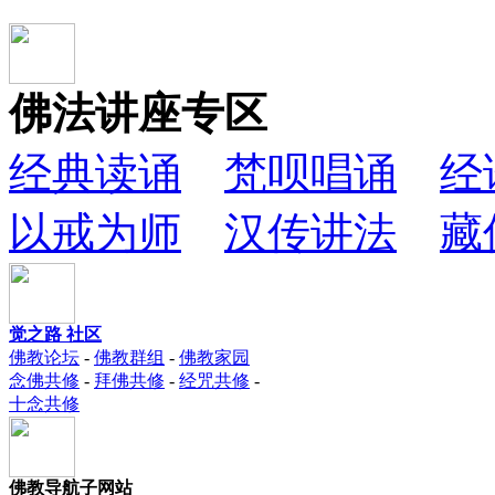
佛法讲座专区
经典读诵
梵呗唱诵
经
以戒为师
汉传讲法
藏
觉之路 社区
佛教论坛
-
佛教群组
-
佛教家园
念佛共修
-
拜佛共修
-
经咒共修
-
十念共修
佛教导航子网站