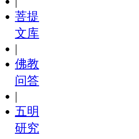
|
菩提
文库
|
佛教
问答
|
五明
研究