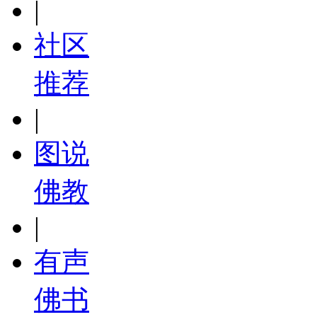
|
社区
推荐
|
图说
佛教
|
有声
佛书