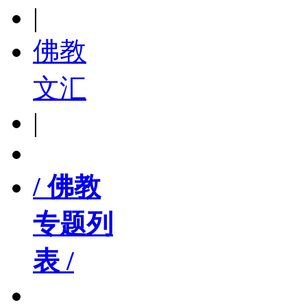
|
佛教
文汇
|
/ 佛教
专题列
表 /