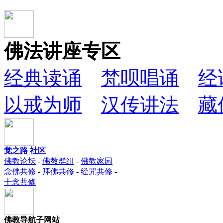
佛法讲座专区
经典读诵
梵呗唱诵
经
以戒为师
汉传讲法
藏
觉之路 社区
佛教论坛
-
佛教群组
-
佛教家园
念佛共修
-
拜佛共修
-
经咒共修
-
十念共修
佛教导航子网站