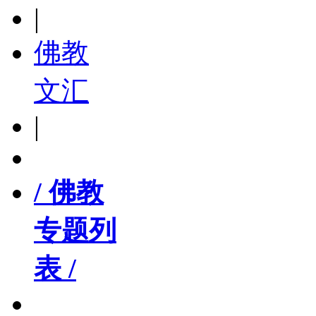
|
佛教
文汇
|
/ 佛教
专题列
表 /