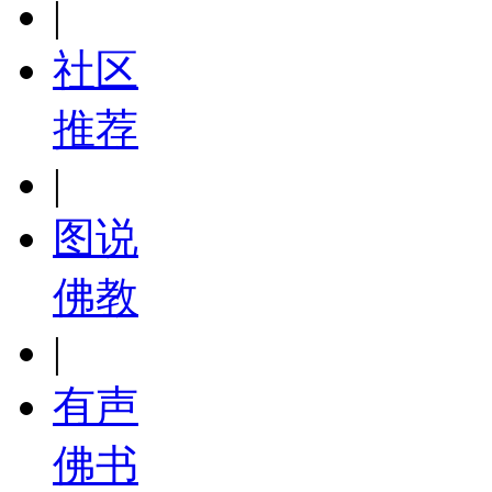
|
社区
推荐
|
图说
佛教
|
有声
佛书