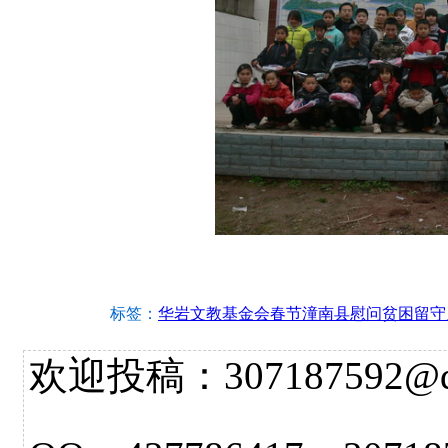
标签：
华岩文教基金会春节潼南县慰问贫困留守
欢迎投稿：307187592@qq.