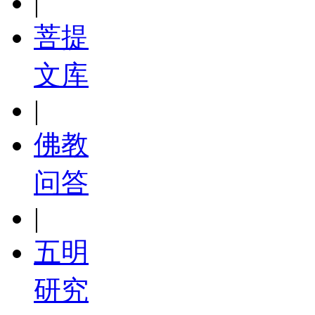
|
菩提
文库
|
佛教
问答
|
五明
研究