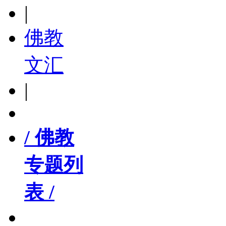
|
佛教
文汇
|
/ 佛教
专题列
表 /