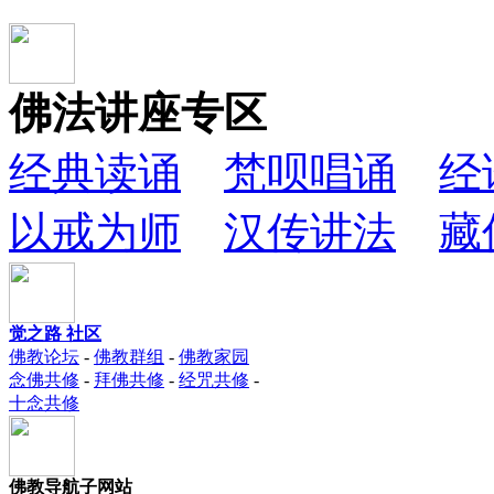
佛法讲座专区
经典读诵
梵呗唱诵
经
以戒为师
汉传讲法
藏
觉之路 社区
佛教论坛
-
佛教群组
-
佛教家园
念佛共修
-
拜佛共修
-
经咒共修
-
十念共修
佛教导航子网站