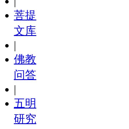
|
菩提
文库
|
佛教
问答
|
五明
研究