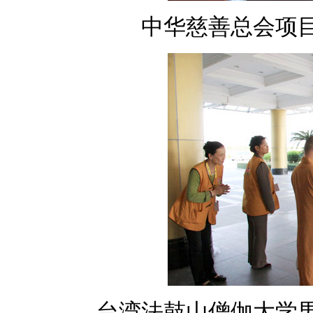
中华慈善总会项
台湾法鼓山僧伽大学