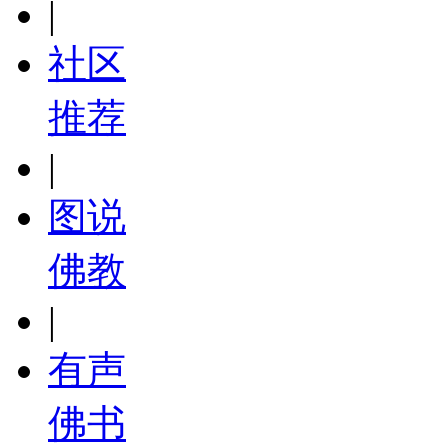
|
社区
推荐
|
图说
佛教
|
有声
佛书