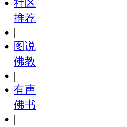
社区
推荐
|
图说
佛教
|
有声
佛书
|