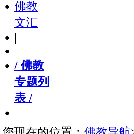
佛教
文汇
|
/ 佛教
专题列
表 /
您现在的位置：
佛教导航