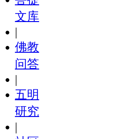
文库
|
佛教
问答
|
五明
研究
|