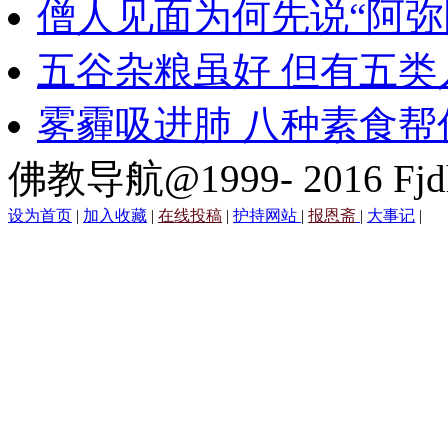
僧人见面为何先说“阿弥
五谷杂粮虽好 但有五类
雾霾吸进肺 八种素食帮
佛教导航@1999- 2016 Fjd
设为首页
|
加入收藏
|
在线投稿
|
护持网站
|
报恩斋
|
大事记
|