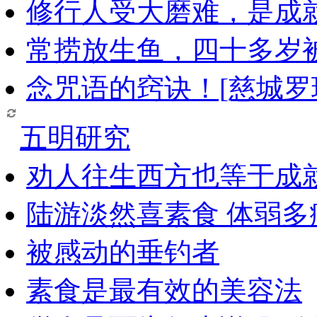
修行人受大磨难，是成
常捞放生鱼，四十多岁
念咒语的窍诀！[慈城罗
五明研究
劝人往生西方也等于成
陆游淡然喜素食 体弱多
被感动的垂钓者
素食是最有效的美容法