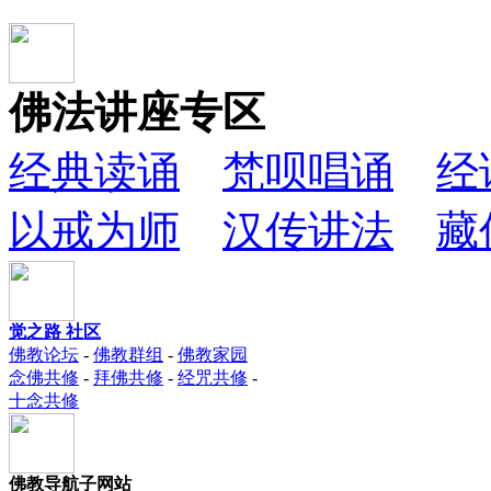
佛法讲座专区
经典读诵
梵呗唱诵
经
以戒为师
汉传讲法
藏
觉之路 社区
佛教论坛
-
佛教群组
-
佛教家园
念佛共修
-
拜佛共修
-
经咒共修
-
十念共修
佛教导航子网站