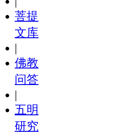
|
菩提
文库
|
佛教
问答
|
五明
研究