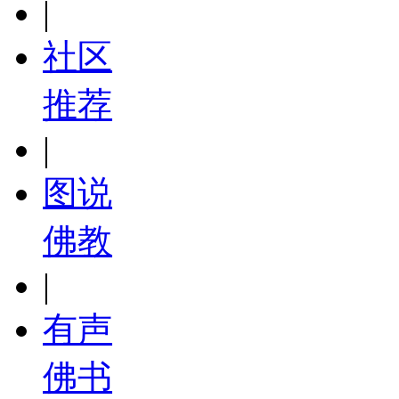
|
社区
推荐
|
图说
佛教
|
有声
佛书