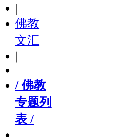
|
佛教
文汇
|
/ 佛教
专题列
表 /