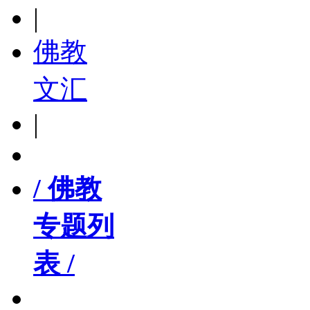
|
佛教
文汇
|
/ 佛教
专题列
表 /