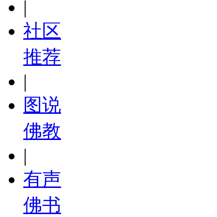
|
社区
推荐
|
图说
佛教
|
有声
佛书