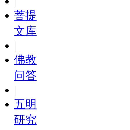
|
菩提
文库
|
佛教
问答
|
五明
研究