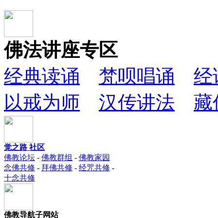
佛法讲座专区
经典读诵
梵呗唱诵
经
以戒为师
汉传讲法
藏
觉之路 社区
佛教论坛
-
佛教群组
-
佛教家园
念佛共修
-
拜佛共修
-
经咒共修
-
十念共修
佛教导航子网站