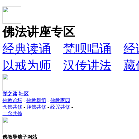
佛法讲座专区
经典读诵
梵呗唱诵
经
以戒为师
汉传讲法
藏
觉之路 社区
佛教论坛
-
佛教群组
-
佛教家园
念佛共修
-
拜佛共修
-
经咒共修
-
十念共修
佛教导航子网站