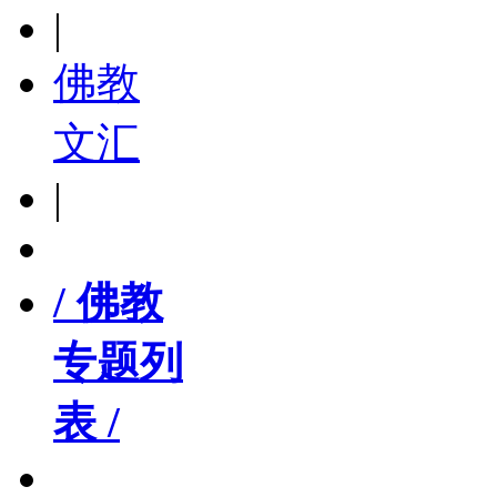
|
佛教
文汇
|
/ 佛教
专题列
表 /