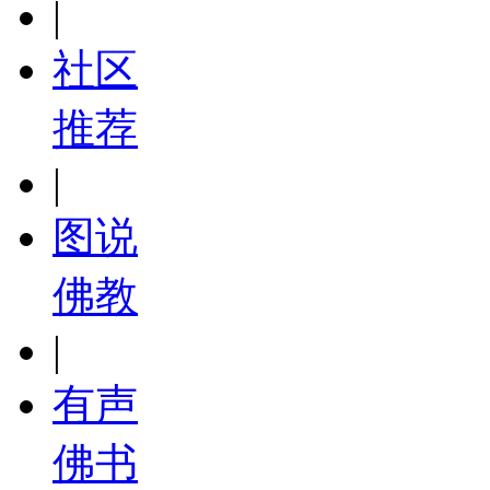
|
社区
推荐
|
图说
佛教
|
有声
佛书