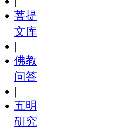
|
菩提
文库
|
佛教
问答
|
五明
研究