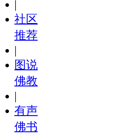
|
社区
推荐
|
图说
佛教
|
有声
佛书