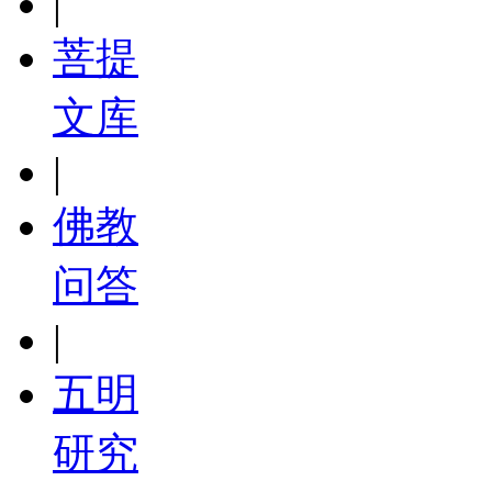
|
菩提
文库
|
佛教
问答
|
五明
研究