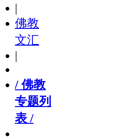
|
佛教
文汇
|
/ 佛教
专题列
表 /