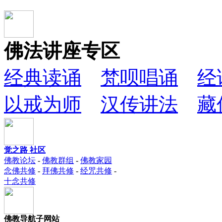
佛法讲座专区
经典读诵
梵呗唱诵
经
以戒为师
汉传讲法
藏
觉之路 社区
佛教论坛
-
佛教群组
-
佛教家园
念佛共修
-
拜佛共修
-
经咒共修
-
十念共修
佛教导航子网站