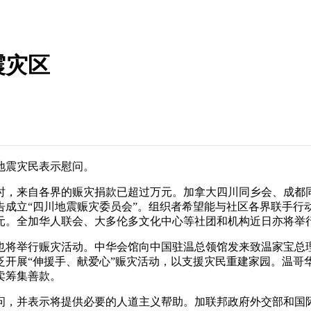
震灾区
地震灾民表示慰问。
，来自各界的赈灾捐款已超过万元。加拿大四川同乡会、成都同
告成立“四川地震赈灾委员会”。组织者希望能与社区各界联手行
元。全加华人联会、大多伦多文化中心等社团和机构近日亦将举
将举行赈灾活动。中华会馆向中国驻温总领馆发来致温家宝总理
泛开展“伸援手、献爱心”赈灾活动，以支援灾民重建家园。温哥
卖筹集善款。
，并表示将提供必要的人道主义帮助。加联邦政府外交部和国际