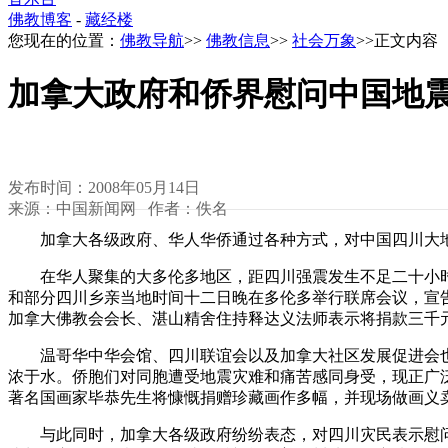
佛教博客
-
藏经楼
您现在的位置：
佛教导航
>>
佛教信息
>>
社会万象
>>正文内容
加拿大政府和侨界慰问中国地
发布时间：2008年05月14日
来源：中国新闻网 作者：佚名
加拿大各级政府、华人华侨通过各种方式，对中国四川大
在华人聚集的大多伦多地区，距四川强震发生不足二十小时
和部分四川乡亲当地时间十二日晚在多伦多举行联席会议，宣
加拿大佛教会会长、湛山精舍住持释达义法师表示将捐款三千
温哥华中华会馆、四川联谊会以及加拿大社区发展促进会也
浓于水。侨胞们对同胞遭受地震灾难和痛苦感同身受，现正广
著名国画家毕恭先生将慷慨捐赠珍藏画作多幅，并现场做画义
与此同时，加拿大各级政府纷纷表态，对四川灾民表示慰问