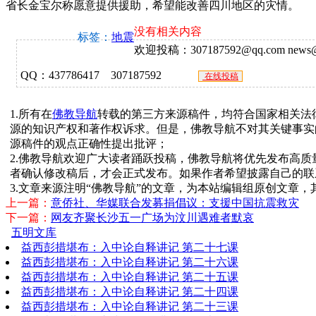
省长金宝尔称愿意提供援助，希望能改善四川地区的灾情。
没有相关内容
标签：
地震
欢迎投稿：307187592@qq.com news@f
QQ：437786417 307187592
在线投稿
1.所有在
佛教导航
转载的第三方来源稿件，均符合国家相关法
源的知识产权和著作权诉求。但是，佛教导航不对其关键事实
源稿件的观点正确性提出批评；
2.佛教导航欢迎广大读者踊跃投稿，佛教导航将优先发布高
者确认修改稿后，才会正式发布。如果作者希望披露自己的联
3.文章来源注明“佛教导航”的文章，为本站编辑组原创文章
上一篇：
意侨社、华媒联合发募捐倡议：支援中国抗震救灾
下一篇：
网友齐聚长沙五一广场为汶川遇难者默哀
五明文库
益西彭措堪布：入中论自释讲记 第二十七课
益西彭措堪布：入中论自释讲记 第二十六课
益西彭措堪布：入中论自释讲记 第二十五课
益西彭措堪布：入中论自释讲记 第二十四课
益西彭措堪布：入中论自释讲记 第二十三课