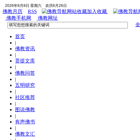
2026年8月8日 星期六
农历6月26日
佛教月历
RSS
加入收藏
佛教手机网
佛教网址
首页
|
佛教资讯
|
菩提文库
|
佛教问答
|
五明研究
|
社区推荐
|
图说佛教
|
有声佛书
|
佛教文汇