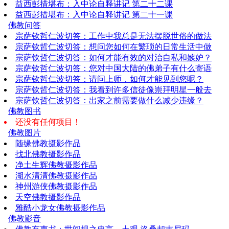
益西彭措堪布：入中论自释讲记 第二十二课
益西彭措堪布：入中论自释讲记 第二十一课
佛教问答
宗萨钦哲仁波切答：工作中我总是无法摆脱世俗的做法
宗萨钦哲仁波切答：想问您如何在繁琐的日常生活中做
宗萨钦哲仁波切答：如何才能有效的对治自私和嫉妒？
宗萨钦哲仁波切答：您对中国大陆的佛弟子有什么寄语
宗萨钦哲仁波切答：请问上师，如何才能见到您呢？
宗萨钦哲仁波切答：我看到许多信徒像崇拜明星一般去
宗萨钦哲仁波切答：出家之前需要做什么减少违缘？
佛教图书
还没有任何项目！
佛教图片
随缘佛教摄影作品
找北佛教摄影作品
净土生辉佛教摄影作品
湖水清清佛教摄影作品
神州游侠佛教摄影作品
天空佛教摄影作品
雅酷小龙女佛教摄影作品
佛教影音