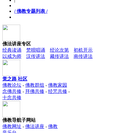
|
/ 佛教专题列表 /
佛法讲座专区
经典读诵
梵呗唱诵
经论次第
初机开示
以戒为师
汉传讲法
藏传讲法
南传讲法
觉之路 社区
佛教论坛
-
佛教群组
-
佛教家园
念佛共修
-
拜佛共修
-
经咒共修
-
十念共修
佛教导航子网站
佛教网址
-
佛法讲座
-
佛教
音乐台