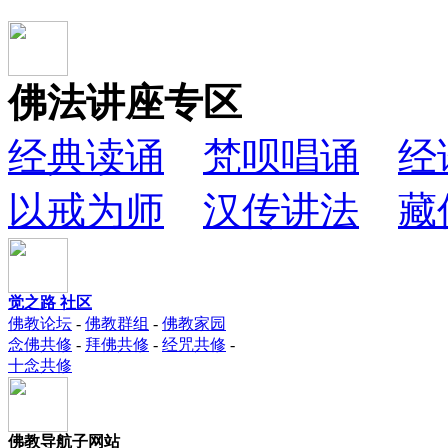
佛法讲座专区
经典读诵
梵呗唱诵
经
以戒为师
汉传讲法
藏
觉之路 社区
佛教论坛
-
佛教群组
-
佛教家园
念佛共修
-
拜佛共修
-
经咒共修
-
十念共修
佛教导航子网站