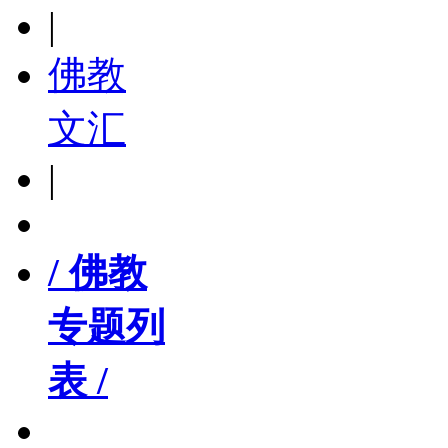
|
佛教
文汇
|
/ 佛教
专题列
表 /