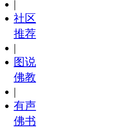
|
社区
推荐
|
图说
佛教
|
有声
佛书