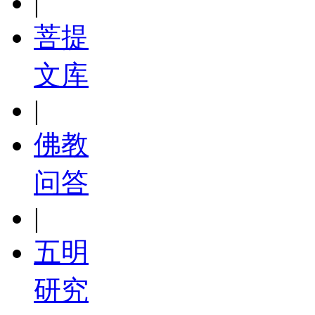
|
菩提
文库
|
佛教
问答
|
五明
研究