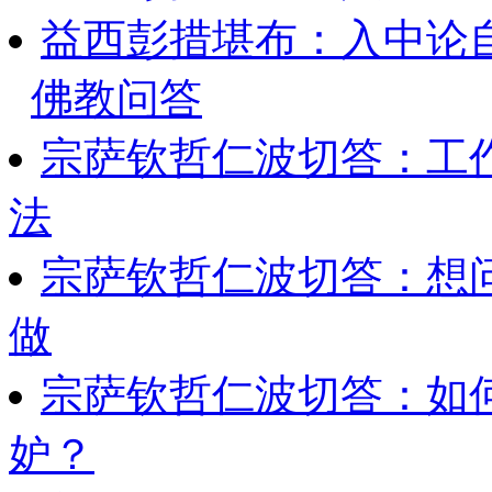
益西彭措堪布：入中论
佛教问答
宗萨钦哲仁波切答：工
法
宗萨钦哲仁波切答：想
做
宗萨钦哲仁波切答：如
妒？