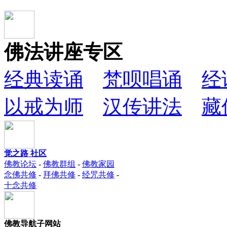
佛法讲座专区
经典读诵
梵呗唱诵
经
以戒为师
汉传讲法
藏
觉之路 社区
佛教论坛
-
佛教群组
-
佛教家园
念佛共修
-
拜佛共修
-
经咒共修
-
十念共修
佛教导航子网站