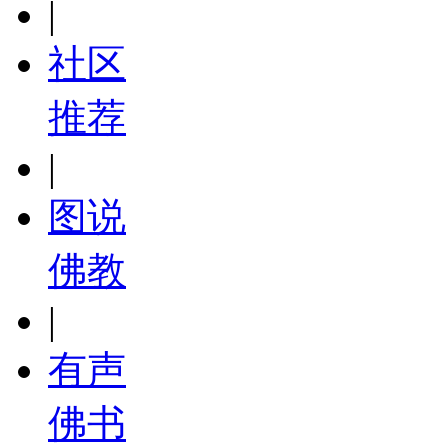
|
社区
推荐
|
图说
佛教
|
有声
佛书