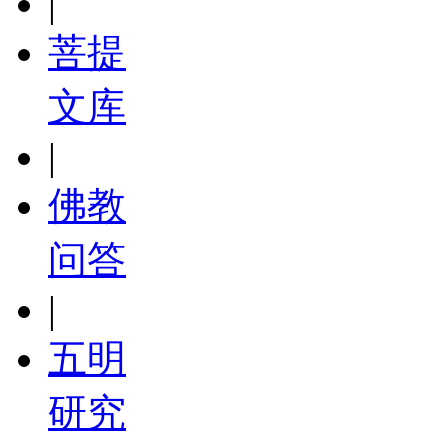
|
菩提
文库
|
佛教
问答
|
五明
研究