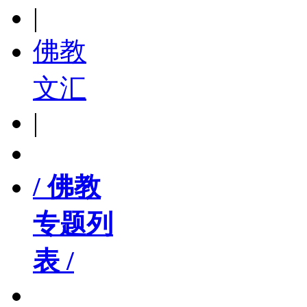
|
佛教
文汇
|
/ 佛教
专题列
表 /