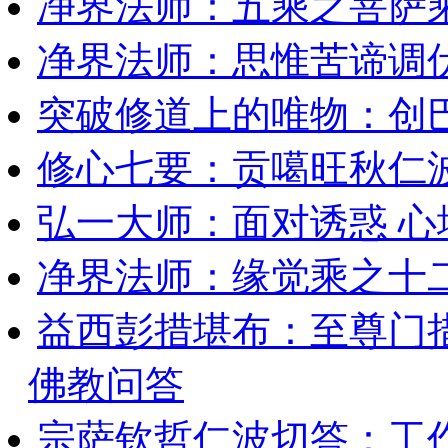
净界法师：五乘之菩萨
净界法师：思惟苦谛调
突破修道上的唯物：创
修心七要：贡噶旺秋仁
弘一大师：面对诱惑 
净界法师：缘觉乘之十
益西彭措堪布：至尊门
佛教问答
宗萨钦哲仁波切答：工