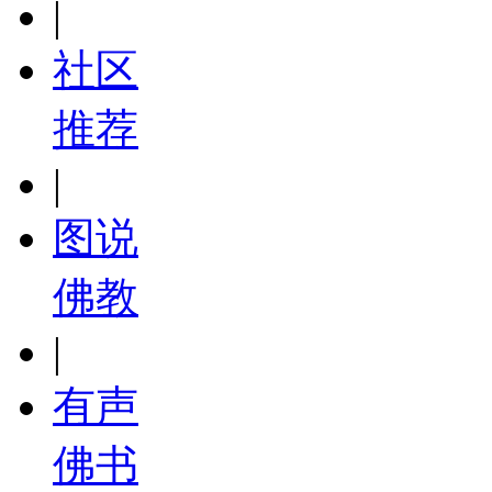
|
社区
推荐
|
图说
佛教
|
有声
佛书