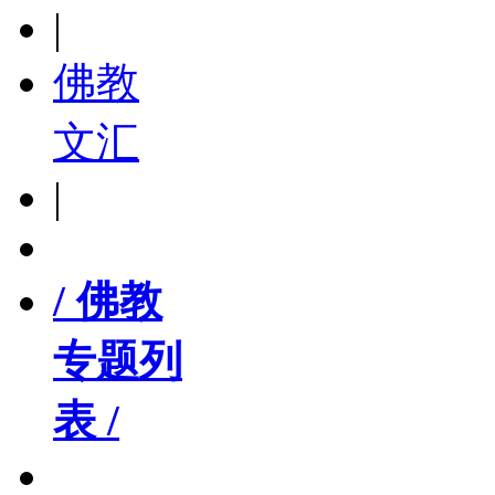
|
佛教
文汇
|
/ 佛教
专题列
表 /