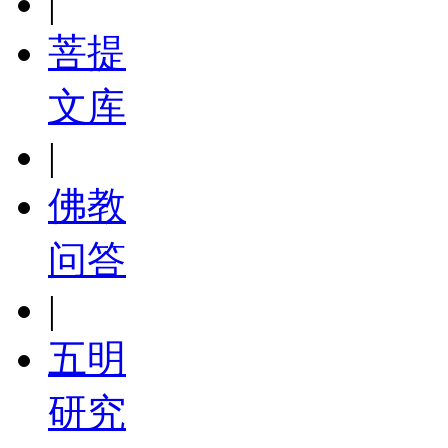
|
菩提
文库
|
佛教
问答
|
五明
研究