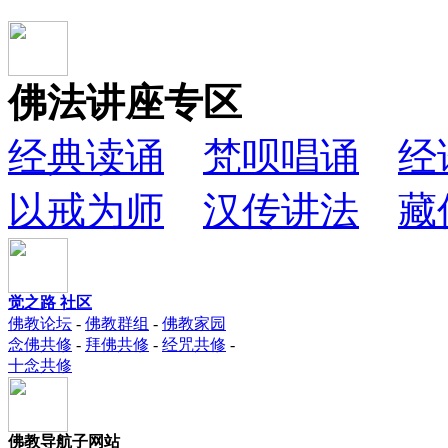
佛法讲座专区
经典读诵
梵呗唱诵
经
以戒为师
汉传讲法
藏
觉之路 社区
佛教论坛
-
佛教群组
-
佛教家园
念佛共修
-
拜佛共修
-
经咒共修
-
十念共修
佛教导航子网站