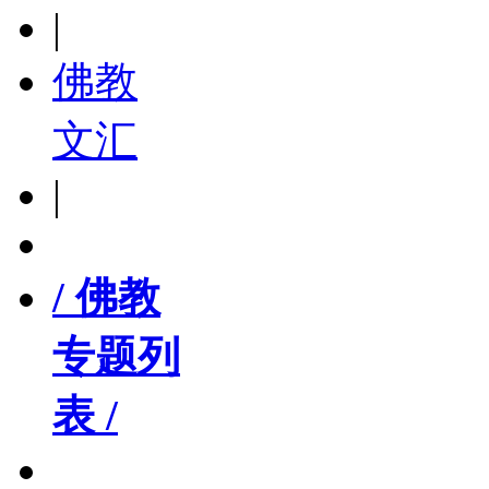
|
佛教
文汇
|
/ 佛教
专题列
表 /