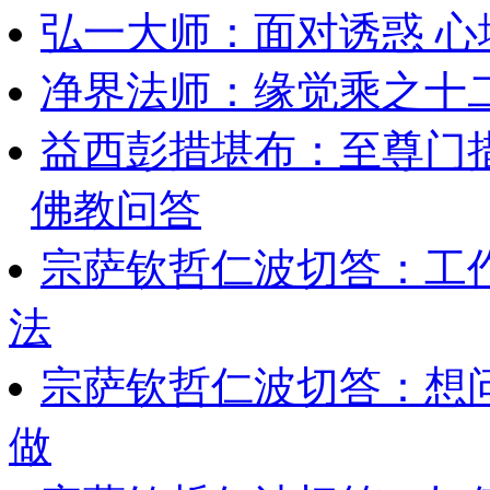
弘一大师：面对诱惑 
净界法师：缘觉乘之十
益西彭措堪布：至尊门
佛教问答
宗萨钦哲仁波切答：工
法
宗萨钦哲仁波切答：想
做