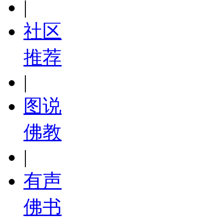
|
社区
推荐
|
图说
佛教
|
有声
佛书