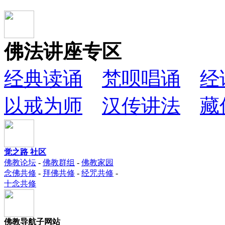
佛法讲座专区
经典读诵
梵呗唱诵
经
以戒为师
汉传讲法
藏
觉之路 社区
佛教论坛
-
佛教群组
-
佛教家园
念佛共修
-
拜佛共修
-
经咒共修
-
十念共修
佛教导航子网站