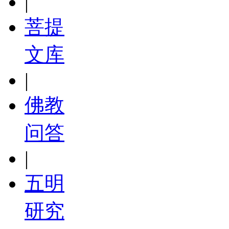
|
菩提
文库
|
佛教
问答
|
五明
研究