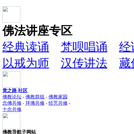
佛法讲座专区
经典读诵
梵呗唱诵
经
以戒为师
汉传讲法
藏
觉之路 社区
佛教论坛
-
佛教群组
-
佛教家园
念佛共修
-
拜佛共修
-
经咒共修
-
十念共修
佛教导航子网站