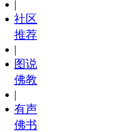
|
社区
推荐
|
图说
佛教
|
有声
佛书