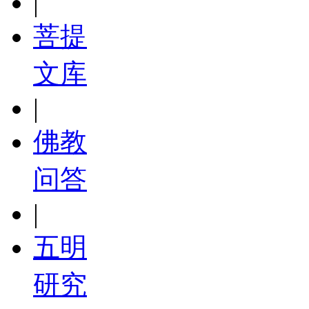
|
菩提
文库
|
佛教
问答
|
五明
研究