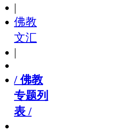
|
佛教
文汇
|
/ 佛教
专题列
表 /