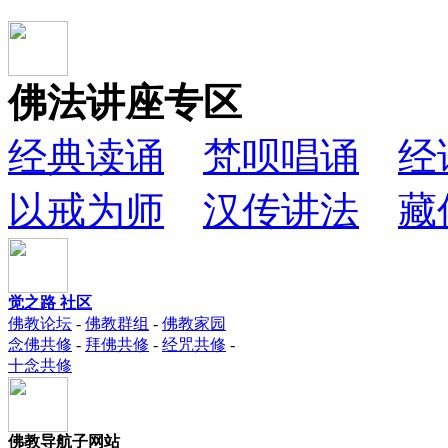
佛法讲座专区
经典读诵
梵呗唱诵
经
以戒为师
汉传讲法
藏
觉之路 社区
佛教论坛
-
佛教群组
-
佛教家园
念佛共修
-
拜佛共修
-
经咒共修
-
十念共修
佛教导航子网站