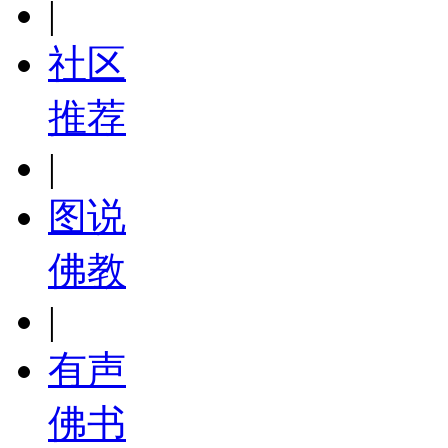
|
社区
推荐
|
图说
佛教
|
有声
佛书