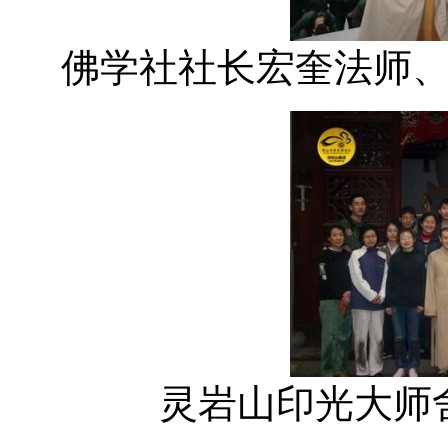
佛学社社长宏奎法师
灵岩山印光大师