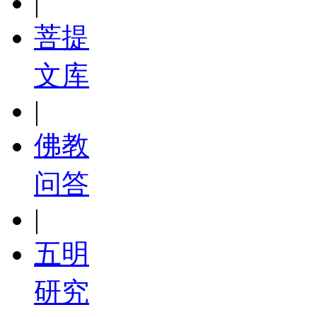
|
菩提
文库
|
佛教
问答
|
五明
研究