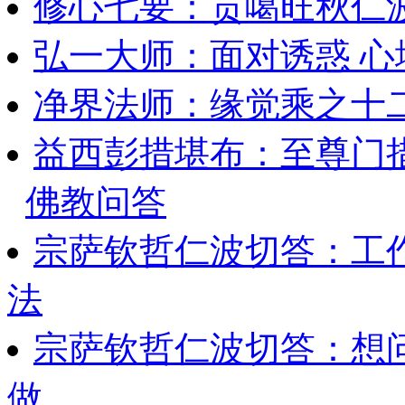
修心七要：贡噶旺秋仁
弘一大师：面对诱惑 
净界法师：缘觉乘之十
益西彭措堪布：至尊门
佛教问答
宗萨钦哲仁波切答：工
法
宗萨钦哲仁波切答：想
做