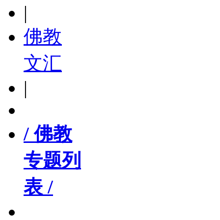
|
佛教
文汇
|
/ 佛教
专题列
表 /