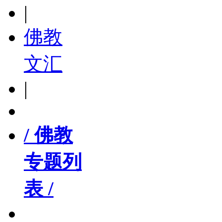
|
佛教
文汇
|
/ 佛教
专题列
表 /