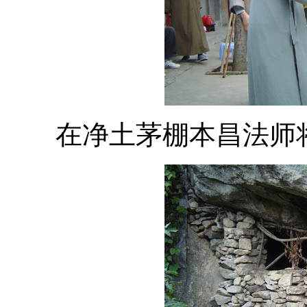
在净土茅棚本昌法师