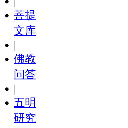
|
菩提
文库
|
佛教
问答
|
五明
研究