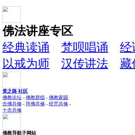
佛法讲座专区
经典读诵
梵呗唱诵
经
以戒为师
汉传讲法
藏
觉之路 社区
佛教论坛
-
佛教群组
-
佛教家园
念佛共修
-
拜佛共修
-
经咒共修
-
十念共修
佛教导航子网站