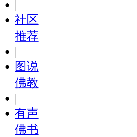
|
社区
推荐
|
图说
佛教
|
有声
佛书