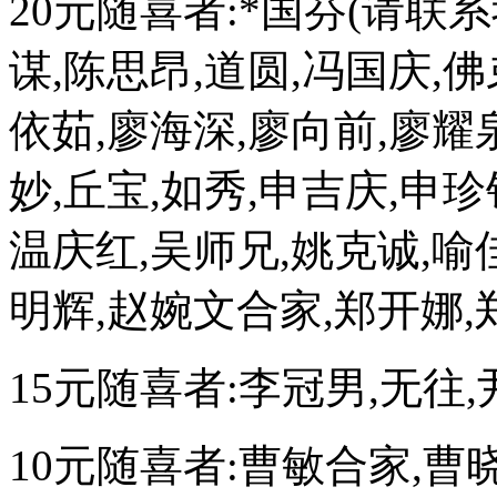
20元随喜者:*国芬(请联系
谋,陈思昂,道圆,冯国庆,佛
依茹,廖海深,廖向前,廖耀
妙,丘宝,如秀,申吉庆,申珍
温庆红,吴师兄,姚克诚,喻
明辉,赵婉文合家,郑开娜,
15元随喜者:李冠男,无往
10元随喜者:曹敏合家,曹晓