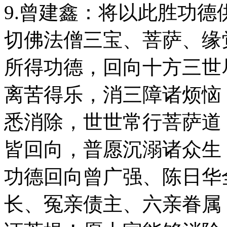
9.曾建鑫：将以此胜功
切佛法僧三宝、菩萨、缘
所得功德，回向十方三世
离苦得乐，消三障诸烦恼
悉消除，世世常行菩萨道
皆回向，普愿沉溺诸众生
功德回向曾广强、陈日华
长、冤亲债主、六亲眷属