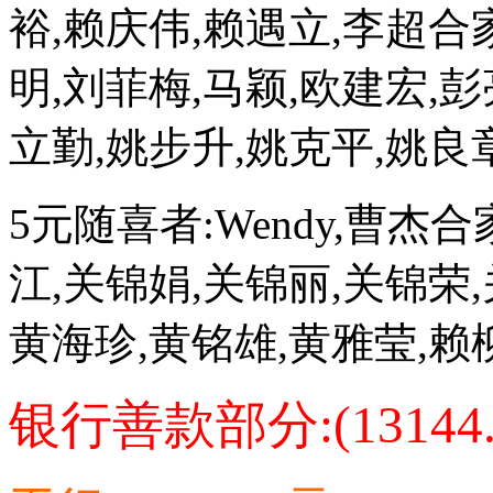
裕,赖庆伟,赖遇立,李超合
明,刘菲梅,马颖,欧建宏,彭
立勤,姚步升,姚克平,姚良
5元随喜者:Wendy,曹杰
江,关锦娟,关锦丽,关锦荣,
黄海珍,黄铭雄,黄雅莹,赖
银行善款部分:(13144.