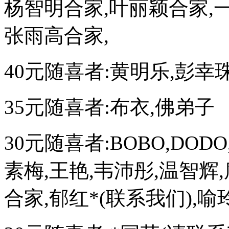
杨智明合家,叶丽颖合家,一
张雨高合家,
40元随喜者:黄明乐,彭幸
35元随喜者:布衣,佛弟子
30元随喜者:BOBO,DOD
素梅,王艳,韦沛彤,温智辉
合家,郁红*(联系我们),喻