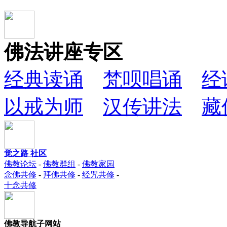
佛法讲座专区
经典读诵
梵呗唱诵
经
以戒为师
汉传讲法
藏
觉之路 社区
佛教论坛
-
佛教群组
-
佛教家园
念佛共修
-
拜佛共修
-
经咒共修
-
十念共修
佛教导航子网站