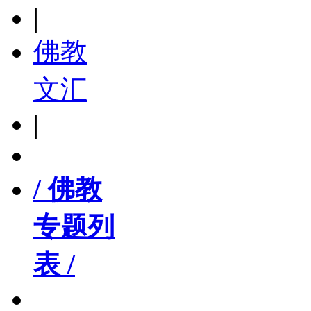
|
佛教
文汇
|
/ 佛教
专题列
表 /