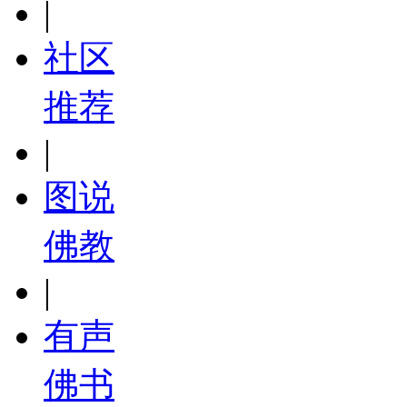
|
社区
推荐
|
图说
佛教
|
有声
佛书