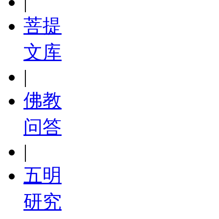
|
菩提
文库
|
佛教
问答
|
五明
研究