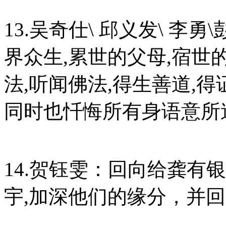
13.吴奇仕\ 邱义发\ 李
界众生,累世的父母,宿世
法,听闻佛法,得生善道,得
同时也忏悔所有身语意所
14.贺钰雯：回向给龚有
宇,加深他们的缘分，并