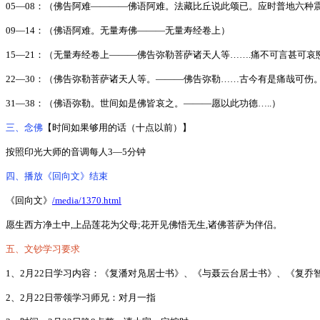
05
—
08
：（佛告阿难————佛语阿难。法藏比丘说此颂已。应时普地六种
09
—
14
：（佛语阿难。无量寿佛———无量寿经卷上）
15
—
21
：（无量寿经卷上———佛告弥勒菩萨诸天人等
…….
痛不可言甚可哀
22
—
30
：（佛告弥勒菩萨诸天人等。———佛告弥勒
……
古今有是痛哉可伤
31
—
38
：（佛语弥勒。世间如是佛皆哀之。———愿以此功德
…..
）
三、念佛
【时间如果够用的话（十点以前）】
按照印光大师的音调每人
3
—
5
分钟
四、播放《回向文》结束
《回向文》
/media/1370.html
愿生西方净土中,上品莲花为父母;花开见佛悟无生,诸佛菩萨为伴侣。
五、文钞学习要求
1
、
2
月
22
日学习内容：《复潘对凫居士书》、《与聂云台居士书》、《复乔
2
、
2
月
22
日带领学习师兄：对月一指