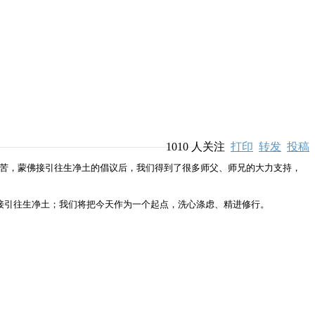
1010
人关注
打印
转发
投稿
解苦，蒙佛接引往生净土的倡议后，我们得到了很多师父、师兄的大力支持，
佛接引往生净土；我们将把今天作为一个起点，洗心涤虑、精进修行。