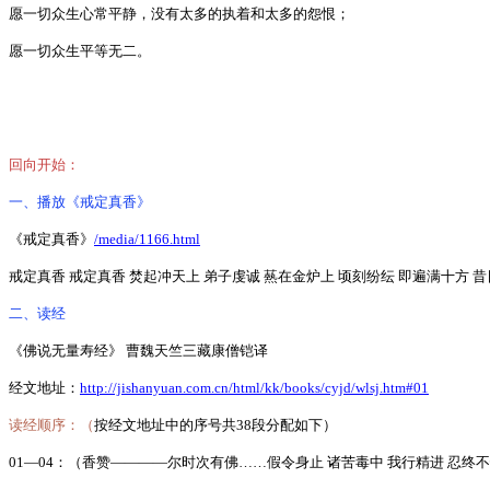
愿一切众生心常平静，没有太多的执着和太多的怨恨；
愿一切众生平等无二。
回向开始：
一、播放《戒定真香》
《戒定真香》
/media/1166.html
戒定真香 戒定真香 焚起冲天上 弟子虔诚 爇在金炉上 顷刻纷纭 即遍满十方 
二、读经
《佛说无量寿经》
曹魏天竺三藏康僧铠译
经文地址：
http://jishanyuan.com.cn/html/kk/books/cyjd/wlsj.htm#01
读经顺序：（
按经文地址中的序号共
38
段分配如下）
01—04
：（香赞————尔时次有佛
……
假令身止
诸苦毒中
我行精进
忍终不