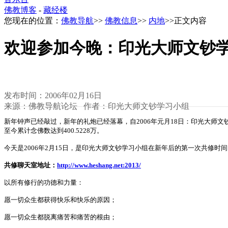
佛教博客
-
藏经楼
您现在的位置：
佛教导航
>>
佛教信息
>>
内地
>>正文内容
欢迎参加今晚：印光大师文钞
发布时间：2006年02月16日
来源：佛教导航论坛 作者：印光大师文钞学习小组
新年钟声已经敲过，新年的礼炮已经落幕，自2006年元月18日：印光大
至今累计念佛数达到400.5228万。
今天是2006年2月15日，是印光大师文钞学习小组在新年后的第一次共
共修聊天室地址：
http://www.heshang.net:2013/
以所有修行的功德和力量：
愿一切众生都获得快乐和快乐的原因；
愿一切众生都脱离痛苦和痛苦的根由；