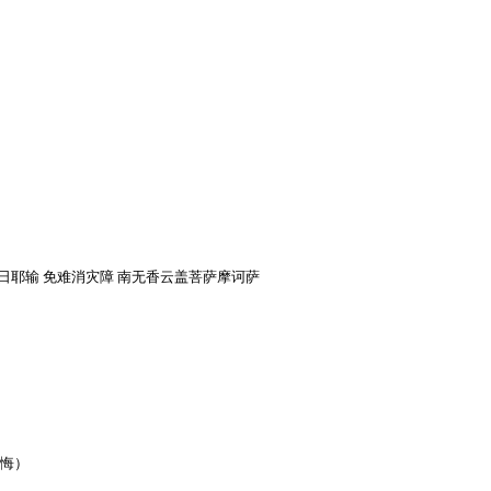
昔日耶输 免难消灾障 南无香云盖菩萨摩诃萨
悔）