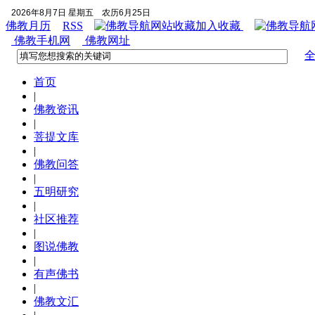
2026年8月7日 星期五
农历6月25日
佛教月历
RSS
加入收藏
佛教手机网
佛教网址
首页
|
佛教资讯
|
菩提文库
|
佛教问答
|
五明研究
|
社区推荐
|
图说佛教
|
有声佛书
|
佛教文汇