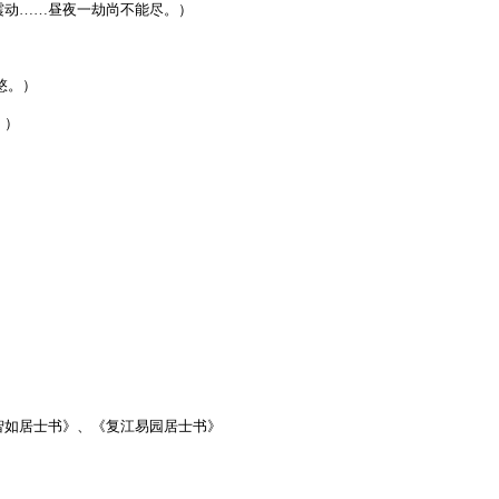
震动
……
昼夜一劫尚不能尽。）
愍。）
。）
智如居士书》、《复江易园居士书》