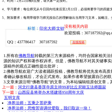
3、时间：2月22日晚8点整，请大家一定按时。
4、学习要求：每位师兄从今日回向结束后至2月22日，必须将要学习的四篇
5、附加要求：每周带领学习师兄按自己的理解做出当周学习文本，如略注、
没有相关内容
标签：
印光大师
|
文钞
欢迎投稿：307187592@qq.co
QQ：437786417 307187592
在线投稿
1.所有在
佛教导航
转载的第三方来源稿件，均符合国家相关法
源的知识产权和著作权诉求。但是，佛教导航不对其关键事实
源稿件的观点正确性提出批评；
2.佛教导航欢迎广大读者踊跃投稿，佛教导航将优先发布高
者确认修改稿后，才会正式发布。如果作者希望披露自己的联
3.文章来源注明“佛教导航”的文章，为本站编辑组原创文章
上一篇：
河北行唐县香莲寺原主持99岁比丘尼能玉法师圆寂
下一篇：
山西应县将举办木塔建塔950周年大庆
五明文库
净界法师：五乘之菩萨乘
净界法师：思惟苦谛调伏爱取，我们取这一块！