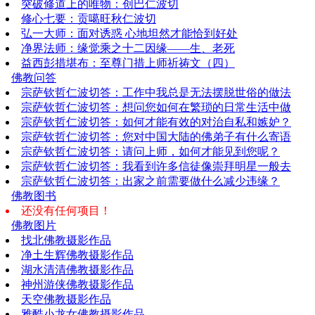
突破修道上的唯物：创巴仁波切
修心七要：贡噶旺秋仁波切
弘一大师：面对诱惑 心地坦然才能恰到好处
净界法师：缘觉乘之十二因缘——生、老死
益西彭措堪布：至尊门措上师祈祷文（四）
佛教问答
宗萨钦哲仁波切答：工作中我总是无法摆脱世俗的做法
宗萨钦哲仁波切答：想问您如何在繁琐的日常生活中做
宗萨钦哲仁波切答：如何才能有效的对治自私和嫉妒？
宗萨钦哲仁波切答：您对中国大陆的佛弟子有什么寄语
宗萨钦哲仁波切答：请问上师，如何才能见到您呢？
宗萨钦哲仁波切答：我看到许多信徒像崇拜明星一般去
宗萨钦哲仁波切答：出家之前需要做什么减少违缘？
佛教图书
还没有任何项目！
佛教图片
找北佛教摄影作品
净土生辉佛教摄影作品
湖水清清佛教摄影作品
神州游侠佛教摄影作品
天空佛教摄影作品
雅酷小龙女佛教摄影作品