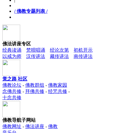
|
/ 佛教专题列表 /
佛法讲座专区
经典读诵
梵呗唱诵
经论次第
初机开示
以戒为师
汉传讲法
藏传讲法
南传讲法
觉之路 社区
佛教论坛
-
佛教群组
-
佛教家园
念佛共修
-
拜佛共修
-
经咒共修
-
十念共修
佛教导航子网站
佛教网址
-
佛法讲座
-
佛教
音乐台