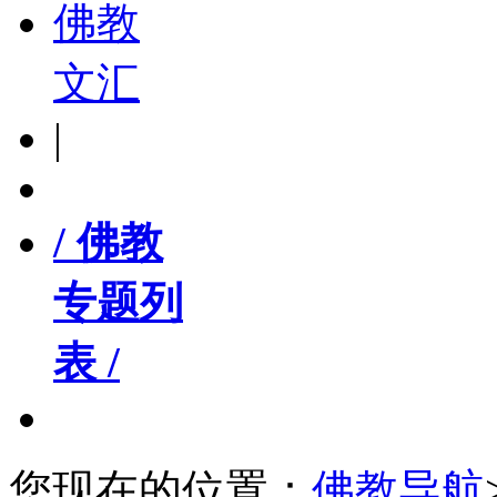
佛教
文汇
|
/ 佛教
专题列
表 /
您现在的位置：
佛教导航