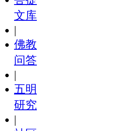
文库
|
佛教
问答
|
五明
研究
|