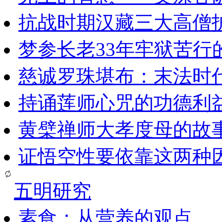
抗战时期汉藏三大高僧
梦参长老33年牢狱苦行
慈诚罗珠堪布：末法时
持诵莲师心咒的功德利
黄檗禅师大孝度母的故
证悟空性要依靠这两种
五明研究
素食：从营养的观点