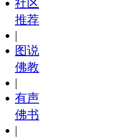
社区
推荐
|
图说
佛教
|
有声
佛书
|