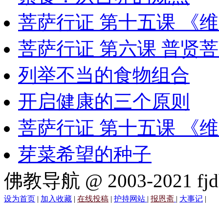
菩萨行证 第十五课 《
菩萨行证 第六课 普贤
列举不当的食物组合
开启健康的三个原则
菩萨行证 第十五课 《
芽菜希望的种子
佛教导航 @ 2003-2021 fjd
设为首页
|
加入收藏
|
在线投稿
|
护持网站
|
报恩斋
|
大事记
|