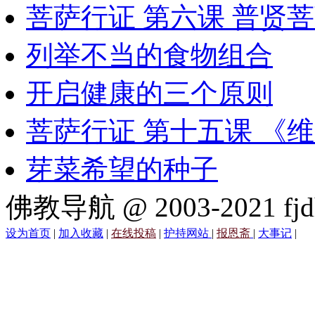
菩萨行证 第六课 普贤
列举不当的食物组合
开启健康的三个原则
菩萨行证 第十五课 《
芽菜希望的种子
佛教导航 @ 2003-2021 fjd
设为首页
|
加入收藏
|
在线投稿
|
护持网站
|
报恩斋
|
大事记
|