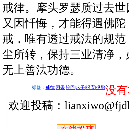
戒律。摩头罗瑟质过去世
又因忏悔，才能得遇佛陀
戒，唯有透过戒法的规范
尘所转，保持三业清净，
无上善法功德。
没有
标签：
戒律
|
因果
|
轮回
|
求子
|
报应
|
投胎
欢迎投稿：lianxiwo@fjdh