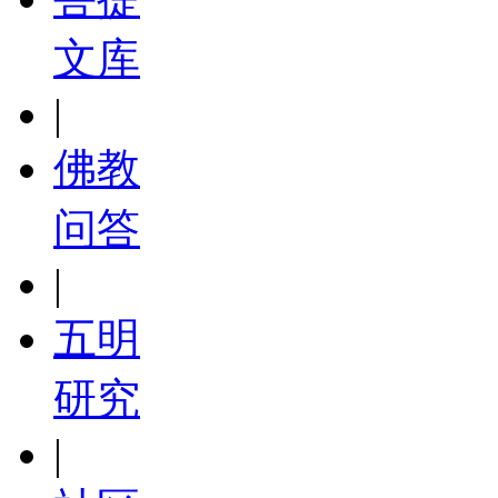
文库
|
佛教
问答
|
五明
研究
|