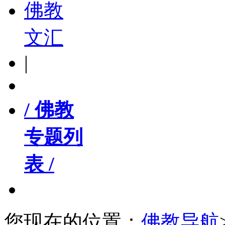
佛教
文汇
|
/ 佛教
专题列
表 /
您现在的位置：
佛教导航