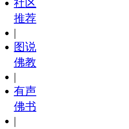
社区
推荐
|
图说
佛教
|
有声
佛书
|