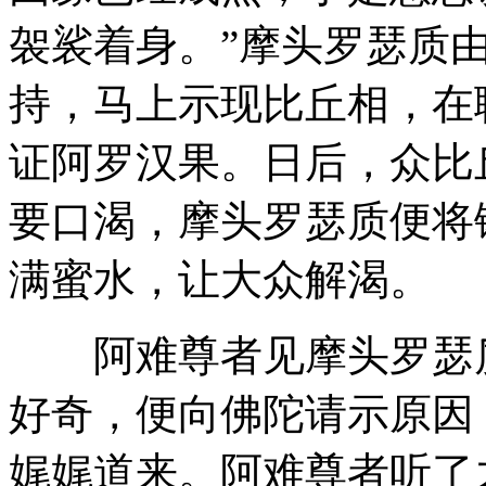
袈裟着身。”摩头罗瑟质
持，马上示现比丘相，在
证阿罗汉果。日后，众比
要口渴，摩头罗瑟质便将
满蜜水，让大众解渴。
阿难尊者见摩头罗瑟质
好奇，便向佛陀请示原因
娓娓道来。阿难尊者听了