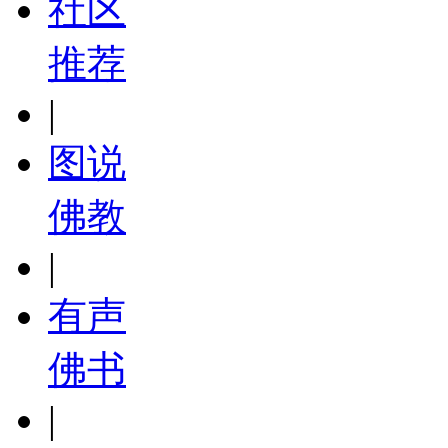
社区
推荐
|
图说
佛教
|
有声
佛书
|