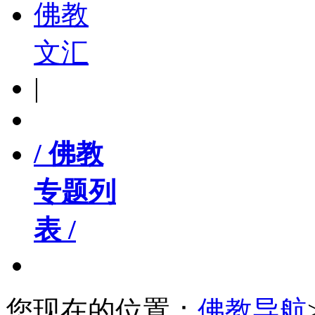
佛教
文汇
|
/ 佛教
专题列
表 /
您现在的位置：
佛教导航