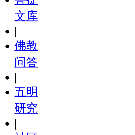
文库
|
佛教
问答
|
五明
研究
|