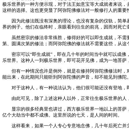
极乐世界的一种方便示现，对于法王如意宝等大成就者来说，
这样的选择。这也更突显了阿弥陀佛修法对一般修行人的重要
因为此修法既没有深奥的理论，也没有复杂的仪轨，简单易
界的例子。他们在临终时，亲眼看到往生的前兆，因而对死亡
虽然密宗的修法非常殊胜，修得好的可以即生成就，不需要
第、圆满次第的修法；而阿弥陀佛的修法就不需要这些，从这
密宗可以“即生成就”，即在几十年的时间当中就可以成佛，
乐世界。这种人一到极乐世界，即可花开见佛，成为一地菩萨
但有一种情况也许是例外，就是在修持阿弥陀佛修法时，对
能出来，在此期间只能听到阿弥陀佛的声音，却不能见到佛陀
对于这种人，有一种说法认为，他们很可能还没有登地，即
由此可见，除了上述这种人以外，正常往生极乐世界的人，
显宗的很多经典里也讲过，西方极乐世界一地以上的菩萨，
亿个大劫当中都不成佛。这里所说的七天，是人间的时间。
这样看来，如果一个人专心专意地念佛，几十年后死亡并立