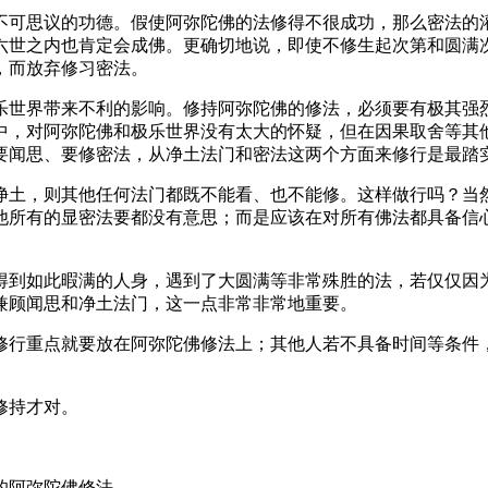
可思议的功德。假使阿弥陀佛的法修得不很成功，那么密法的灌
六世之内也肯定会成佛。更确切地说，即使不修生起次第和圆满
，而放弃修习密法。
世界带来不利的影响。修持阿弥陀佛的修法，必须要有极其强烈
中，对阿弥陀佛和极乐世界没有太大的怀疑，但在因果取舍等其
要闻思、要修密法，从净土法门和密法这两个方面来修行是最踏
土，则其他任何法门都既不能看、也不能修。这样做行吗？当然
他所有的显密法要都没有意思；而是应该在对所有佛法都具备信
如此暇满的人身，遇到了大圆满等非常殊胜的法，若仅仅因为
兼顾闻思和净土法门，这一点非常非常地重要。
行重点就要放在阿弥陀佛修法上；其他人若不具备时间等条件，
修持才对。
的阿弥陀佛修法。