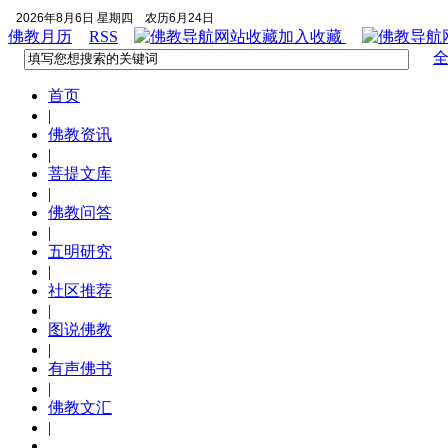
2026年8月6日 星期四
农历6月24日
佛教月历
RSS
加入收藏
首页
|
佛教资讯
|
菩提文库
|
佛教问答
|
五明研究
|
社区推荐
|
图说佛教
|
有声佛书
|
佛教文汇
|