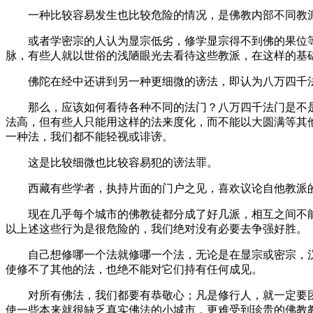
一种比较容易发生也比较危险的情况，是佛教内部不同教派
或者学密宗的人认为显宗低劣，修学显宗得不到佛的果位等
脉，有些人就以世俗的浅陋眼光去看待这些教派，在这样的基
佛陀在经中还讲到另一种更细微的谤法，即认为八万四千法
那么，应该如何看待各种不同的法门？八万四千法门是不是
法高，但有些人只能用这样的法来度化，而不能以大圆满等其
一种法，我们都不能轻视或诽谤。
这是比较细微也比较容易犯的谤法罪。
西藏有些学者，执持片面的门户之见，喜欢议论自他教派的
现在几乎每个城市的佛教徒都分成了好几派，相互之间不能
以上述这些行为是很危险的，我们绝对没有必要去争强好胜。
自己想修哪一个法就修哪一个法，无论是在显宗或密宗，汉
使修不了其他的法，也绝不能对它们持有任何成见。
对所有佛法，我们都要有恭敬心；凡是修行人，就一定要团
使一些本来就很缺乏真实佛法的小城市，更难受到珍贵的佛教