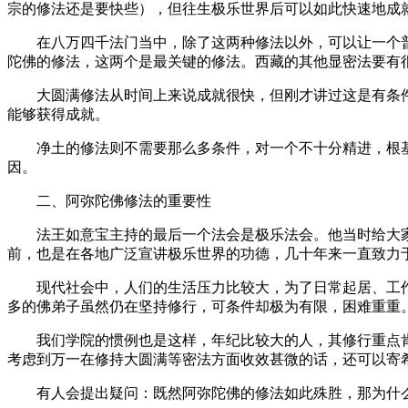
宗的修法还是要快些），但往生极乐世界后可以如此快速地成
在八万四千法门当中，除了这两种修法以外，可以让一个普
陀佛的修法，这两个是最关键的修法。西藏的其他显密法要有
大圆满修法从时间上来说成就很快，但刚才讲过这是有条件
能够获得成就。
净土的修法则不需要那么多条件，对一个不十分精进，根基
因。
二、阿弥陀佛修法的重要性
法王如意宝主持的最后一个法会是极乐法会。他当时给大家讲
前，也是在各地广泛宣讲极乐世界的功德，几十年来一直致力
现代社会中，人们的生活压力比较大，为了日常起居、工作
多的佛弟子虽然仍在坚持修行，可条件却极为有限，困难重重
我们学院的惯例也是这样，年纪比较大的人，其修行重点肯
考虑到万一在修持大圆满等密法方面收效甚微的话，还可以寄
有人会提出疑问：既然阿弥陀佛的修法如此殊胜，那为什么