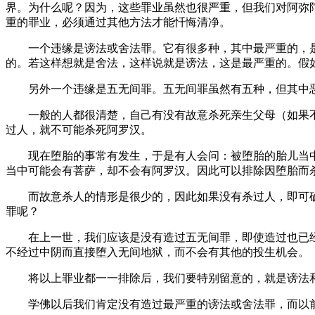
界。为什么呢？因为，这些罪业虽然也很严重，但我们对阿弥
重的罪业，必须通过其他方法才能忏悔清净。
一个违缘是谤法或舍法罪。它有很多种，其中最严重的，是
的。若这样想就是舍法，这样说就是谤法，这是最严重的。假
另外一个违缘是五无间罪。五无间罪虽然有五种，但其中恶
一般的人都很清楚，自己有没有故意杀死亲生父母（如果不
过人，就不可能杀死阿罗汉。
现在堕胎的事常有发生，于是有人会问：被堕胎的胎儿当中
当中可能会有菩萨，却不会有阿罗汉。因此可以排除因堕胎而
而故意杀人的情形是很少的，因此如果没有杀过人，即可确
罪呢？
在上一世，我们应该是没有造过五无间罪，即使造过也已经
不经过中阴而直接堕入无间地狱，而不会有其他的投生机会。
将以上罪业都一一排除后，我们要特别留意的，就是谤法
学佛以后我们肯定没有造过最严重的谤法或舍法罪，而以前