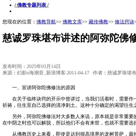
/ 佛教专题列表 /
您现在的位置：
佛教导航
>>
佛教文库
>>
藏传佛教
>>
修法窍诀
慈诚罗珠堪布讲述的阿弥陀佛
发布时间：2025年03月14日
来源：幻影o海潮音_新浪博客 2011-04-17 作者：慈诚罗珠堪
一、宣讲阿弥陀佛修法的原因
在关于临终诀窍的开示中曾讲过，当我们活着时，需要作一
祈祷，往生至自己选择的清净剎土。这种十分确定的渴望往生
另外，阿弥陀佛修法对大多数人来说，原本就是非常重要的
在中阴之时也可以解脱，所以他们不会有来世，也就不需要选
从佛教历史上来看，即使是达到很高境界的龙树菩萨，最终