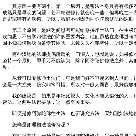
其原因主要有两个。第一个原因，是密法本身具有有很多不
成熟只是早晚的问题：若不精进修行就会晚一些，但再晚在十
是密宗特有的功德。所以，我们不能因为阿弥陀佛修法的殊胜
第二个原因，是缺乏闻思有可能给修持净土法门、往生极乐
欢闻思，不曾学习佛法的许多重要内容。他们虽然在念佛过程
因不知如何解决而备受其困扰，以致久久不能释怀。所以一定
有些汉地的法师提倡所谓的一门深入，也就是说，如果修净
坚持一个原则，即千万不能认为，除了阿弥陀佛修法之外，其
度。
尽管可以专修净土法门，可是我们好不容易来到人世间，得到
会是一大损失，确实非常可惜。所以对一般人而言，最好能够
我的建议是，如果是年纪比较大，文化水准又偏低的人，修
密法。这两种法都要修，这一点至关重要。
即便是修阿弥陀佛往生法，也要讲究方法，应如理如法地
怎样是如理如法地修持呢？
有两种方法：一种是密宗的阿弥陀佛修法；另一种是显宗