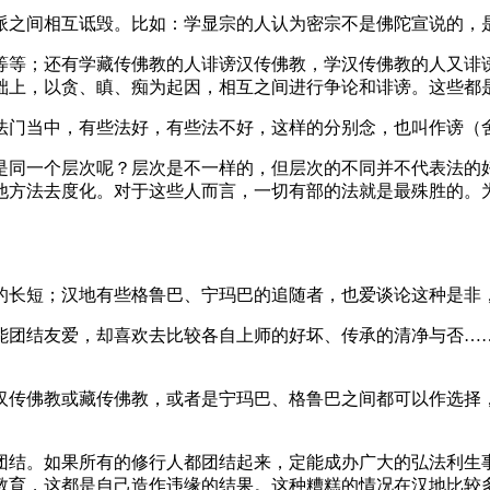
之间相互诋毁。比如：学显宗的人认为密宗不是佛陀宣说的，
等；还有学藏传佛教的人诽谤汉传佛教，学汉传佛教的人又诽谤
础上，以贪、瞋、痴为起因，相互之间进行争论和诽谤。这些都
门当中，有些法好，有些法不好，这样的分别念，也叫作谤（
同一个层次呢？层次是不一样的，但层次的不同并不代表法的好
他方法去度化。对于这些人而言，一切有部的法就是最殊胜的。
长短；汉地有些格鲁巴、宁玛巴的追随者，也爱谈论这种是非
团结友爱，却喜欢去比较各自上师的好坏、传承的清净与否……
传佛教或藏传佛教，或者是宁玛巴、格鲁巴之间都可以作选择，
结。如果所有的修行人都团结起来，定能成办广大的弘法利生事
教育，这都是自己造作违缘的结果。这种糟糕的情况在汉地比较