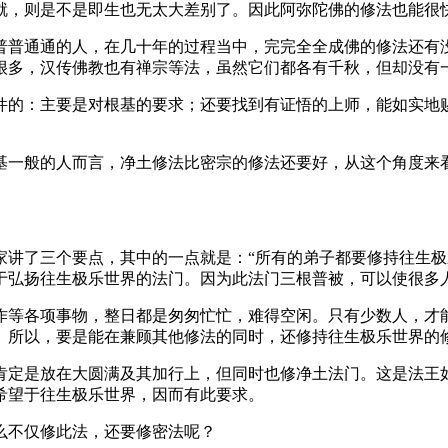
就，则是不是即生也无太大差别了。因此阿弥陀佛的修法也能很
普通通的人，在几十年的过程当中，完完全全成佛的修法还有没
很多，汉传佛教也有禅宗等法，虽然它们都各有千秋，但却没有
的：主要是对根基的要求；还要找到有证悟的上师，能如实地赐
一般的人而言，净土修法比密宗的修法还要好，从这个角度来看
了三个要点，其中的一点就是：“所有的弟子都要修持往生极
于弘扬往生极乐世界的法门。因为此法门三根普被，可以使很多
等各项事物，整日都是匆匆忙忙，难得空闲。只有少数人，才能
。所以，要是能在兼顾其他修法的同时，还修持往生极乐世界的
定是放在大圆满及其加行上，但同时也修净土法门。这是法王如
希望于往生极乐世界，因而有此要求。
不仅修此法，还要修密法呢？