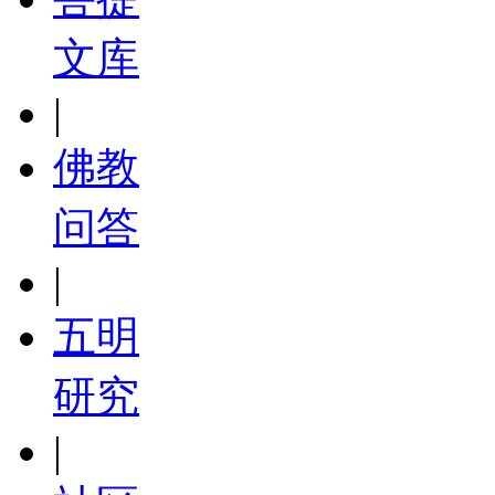
文库
|
佛教
问答
|
五明
研究
|