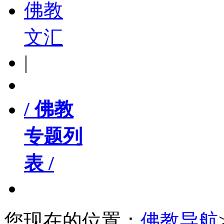
佛教
文汇
|
/ 佛教
专题列
表 /
您现在的位置：
佛教导航