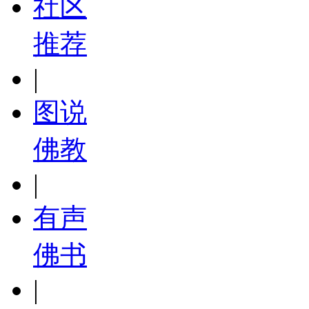
社区
推荐
|
图说
佛教
|
有声
佛书
|