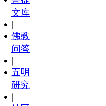
文库
|
佛教
问答
|
五明
研究
|