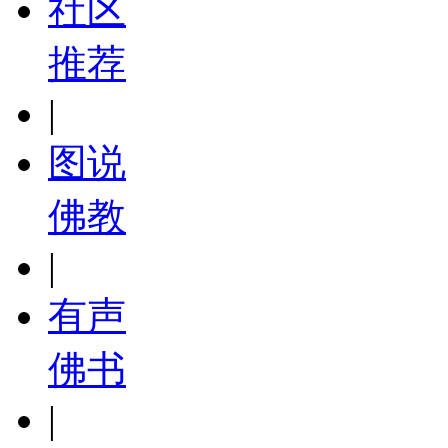
社区
推荐
|
图说
佛教
|
有声
佛书
|