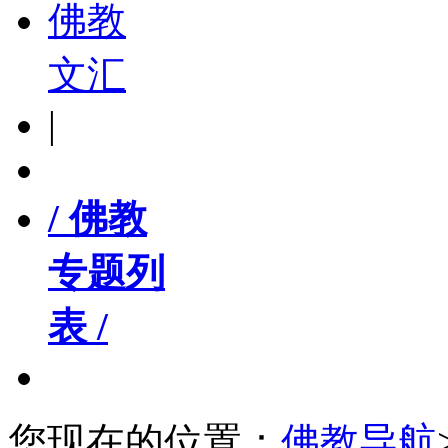
佛教
文汇
|
/ 佛教
专题列
表 /
您现在的位置：
佛教导航