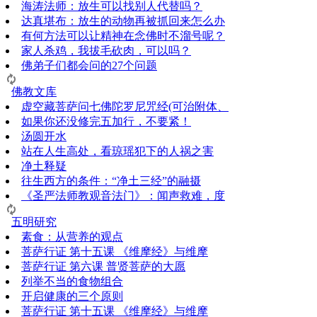
海涛法师：放生可以找别人代替吗？
达真堪布：放生的动物再被抓回来怎么办
有何方法可以让精神在念佛时不溜号呢？
家人杀鸡，我拔毛砍肉，可以吗？
佛弟子们都会问的27个问题
佛教文库
虚空藏菩萨问七佛陀罗尼咒经(可治附体、
如果你还没修完五加行，不要紧！
汤圆开水
站在人生高处，看琼瑶犯下的人祸之害
净土释疑
往生西方的条件：“净土三经”的融摄
《圣严法师教观音法门》：闻声救难，度
五明研究
素食：从营养的观点
菩萨行证 第十五课 《维摩经》与维摩
菩萨行证 第六课 普贤菩萨的大愿
列举不当的食物组合
开启健康的三个原则
菩萨行证 第十五课 《维摩经》与维摩