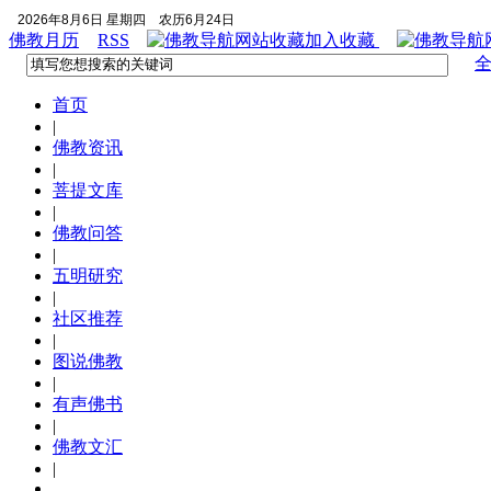
2026年8月6日 星期四
农历6月24日
佛教月历
RSS
加入收藏
首页
|
佛教资讯
|
菩提文库
|
佛教问答
|
五明研究
|
社区推荐
|
图说佛教
|
有声佛书
|
佛教文汇
|