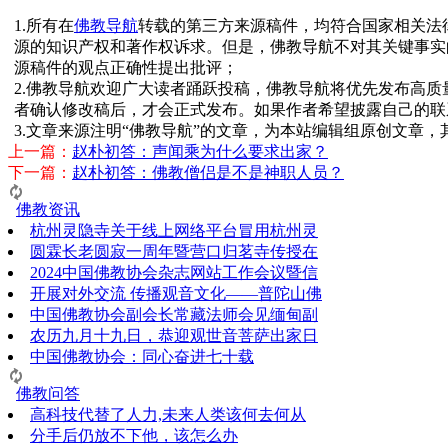
1.所有在
佛教导航
转载的第三方来源稿件，均符合国家相关法
源的知识产权和著作权诉求。但是，佛教导航不对其关键事实
源稿件的观点正确性提出批评；
2.佛教导航欢迎广大读者踊跃投稿，佛教导航将优先发布高
者确认修改稿后，才会正式发布。如果作者希望披露自己的联
3.文章来源注明“佛教导航”的文章，为本站编辑组原创文章
上一篇：
赵朴初答：声闻乘为什么要求出家？
下一篇：
赵朴初答：佛教僧侣是不是神职人员？
佛教资讯
杭州灵隐寺关于线上网络平台冒用杭州灵
圆霖长老圆寂一周年暨营口归茗寺传授在
2024中国佛教协会杂志网站工作会议暨信
开展对外交流 传播观音文化——普陀山佛
中国佛教协会副会长常藏法师会见缅甸副
农历九月十九日，恭迎观世音菩萨出家日
中国佛教协会：同心奋进七十载
佛教问答
高科技代替了人力,未来人类该何去何从
分手后仍放不下他，该怎么办