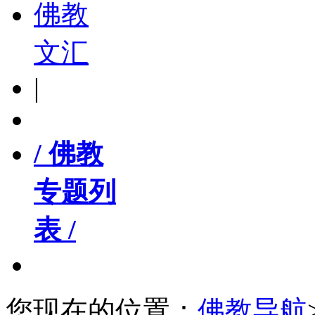
佛教
文汇
|
/ 佛教
专题列
表 /
您现在的位置：
佛教导航