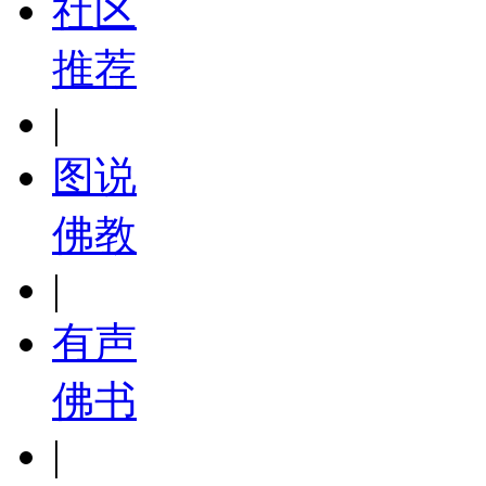
社区
推荐
|
图说
佛教
|
有声
佛书
|