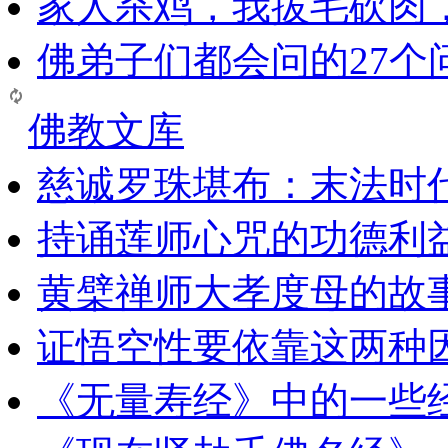
家人杀鸡，我拔毛砍肉
佛弟子们都会问的27个
佛教文库
慈诚罗珠堪布：末法时
持诵莲师心咒的功德利
黄檗禅师大孝度母的故
证悟空性要依靠这两种
《无量寿经》中的一些