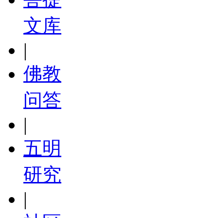
文库
|
佛教
问答
|
五明
研究
|