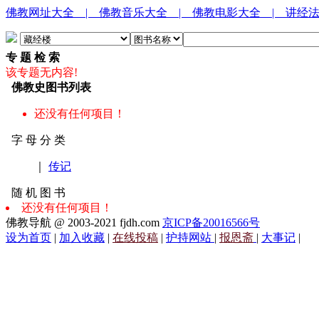
佛教网址大全
| 佛教音乐大全
| 佛教电影大全
| 讲经
专 题 检 索
该专题无内容!
佛教史图书列表
还没有任何项目！
字 母 分 类
｜
传记
随 机 图 书
还没有任何项目！
佛教导航 @ 2003-2021 fjdh.com
京ICP备20016566号
设为首页
|
加入收藏
|
在线投稿
|
护持网站
|
报恩斋
|
大事记
|