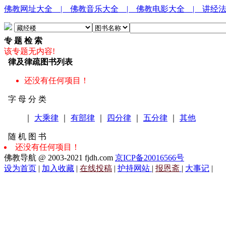
佛教网址大全
| 佛教音乐大全
| 佛教电影大全
| 讲经
专 题 检 索
该专题无内容!
律及律疏图书列表
还没有任何项目！
字 母 分 类
｜
大乘律
｜
有部律
｜
四分律
｜
五分律
｜
其他
随 机 图 书
还没有任何项目！
佛教导航 @ 2003-2021 fjdh.com
京ICP备20016566号
设为首页
|
加入收藏
|
在线投稿
|
护持网站
|
报恩斋
|
大事记
|