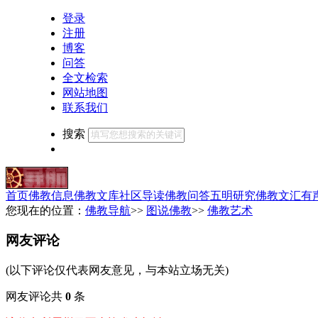
登录
注册
博客
问答
全文检索
网站地图
联系我们
搜索
首页
佛教信息
佛教文库
社区导读
佛教问答
五明研究
佛教文汇
有
您现在的位置：
佛教导航
>>
图说佛教
>>
佛教艺术
网友评论
(以下评论仅代表网友意见，与本站立场无关)
网友评论共
0
条