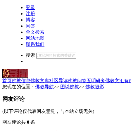
登录
注册
博客
问答
全文检索
网站地图
联系我们
搜索
首页
佛教信息
佛教文库
社区导读
佛教问答
五明研究
佛教文汇
有
您现在的位置：
佛教导航
>>
图说佛教
>>
佛教摄影
网友评论
(以下评论仅代表网友意见，与本站立场无关)
网友评论共
0
条