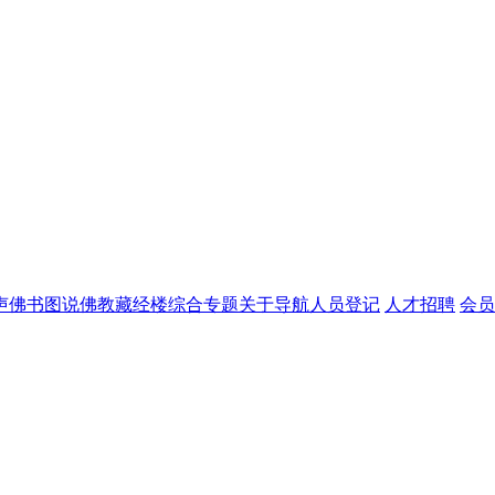
声佛书
图说佛教
藏经楼
综合专题
关于导航
人员登记
人才招聘
会员