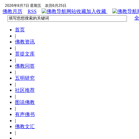
2026年8月7日 星期五
农历6月25日
佛教月历
RSS
加入收藏
首页
|
佛教资讯
|
菩提文库
|
佛教问答
|
五明研究
|
社区推荐
|
图说佛教
|
有声佛书
|
佛教文汇
|