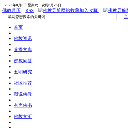
2026年8月8日 星期六
农历6月26日
佛教月历
RSS
加入收藏
首页
|
佛教资讯
|
菩提文库
|
佛教问答
|
五明研究
|
社区推荐
|
图说佛教
|
有声佛书
|
佛教文汇
|