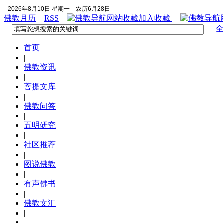
2026年8月10日 星期一
农历6月28日
佛教月历
RSS
加入收藏
首页
|
佛教资讯
|
菩提文库
|
佛教问答
|
五明研究
|
社区推荐
|
图说佛教
|
有声佛书
|
佛教文汇
|