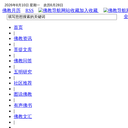
2026年8月10日 星期一
农历6月28日
佛教月历
RSS
加入收藏
首页
|
佛教资讯
|
菩提文库
|
佛教问答
|
五明研究
|
社区推荐
|
图说佛教
|
有声佛书
|
佛教文汇
|