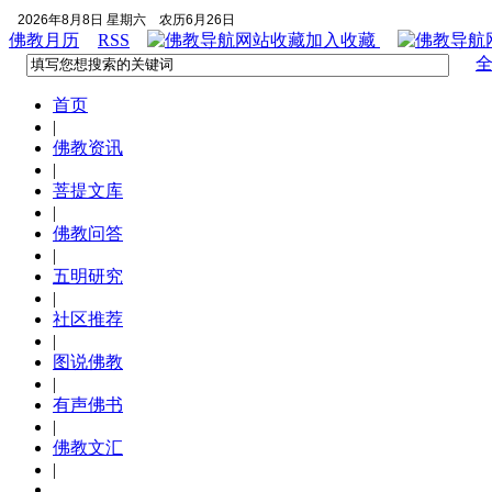
2026年8月8日 星期六
农历6月26日
佛教月历
RSS
加入收藏
首页
|
佛教资讯
|
菩提文库
|
佛教问答
|
五明研究
|
社区推荐
|
图说佛教
|
有声佛书
|
佛教文汇
|