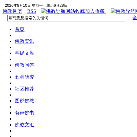
2026年8月10日 星期一
农历6月28日
佛教月历
RSS
加入收藏
首页
|
佛教资讯
|
菩提文库
|
佛教问答
|
五明研究
|
社区推荐
|
图说佛教
|
有声佛书
|
佛教文汇
|