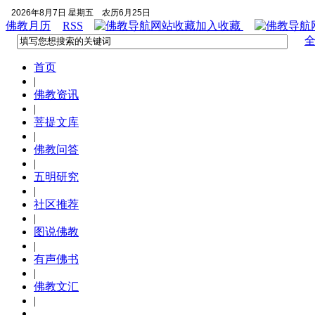
2026年8月7日 星期五
农历6月25日
佛教月历
RSS
加入收藏
首页
|
佛教资讯
|
菩提文库
|
佛教问答
|
五明研究
|
社区推荐
|
图说佛教
|
有声佛书
|
佛教文汇
|