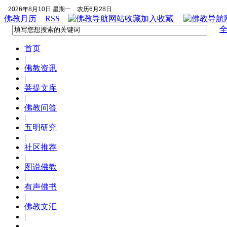
2026年8月10日 星期一
农历6月28日
佛教月历
RSS
加入收藏
首页
|
佛教资讯
|
菩提文库
|
佛教问答
|
五明研究
|
社区推荐
|
图说佛教
|
有声佛书
|
佛教文汇
|