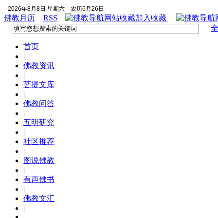
2026年8月8日 星期六
农历6月26日
佛教月历
RSS
加入收藏
首页
|
佛教资讯
|
菩提文库
|
佛教问答
|
五明研究
|
社区推荐
|
图说佛教
|
有声佛书
|
佛教文汇
|