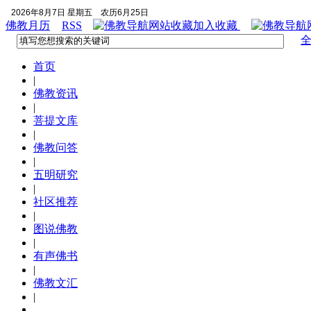
2026年8月7日 星期五
农历6月25日
佛教月历
RSS
加入收藏
首页
|
佛教资讯
|
菩提文库
|
佛教问答
|
五明研究
|
社区推荐
|
图说佛教
|
有声佛书
|
佛教文汇
|