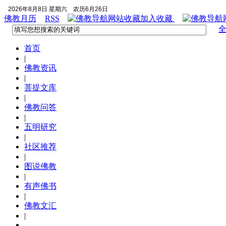
2026年8月8日 星期六
农历6月26日
佛教月历
RSS
加入收藏
首页
|
佛教资讯
|
菩提文库
|
佛教问答
|
五明研究
|
社区推荐
|
图说佛教
|
有声佛书
|
佛教文汇
|