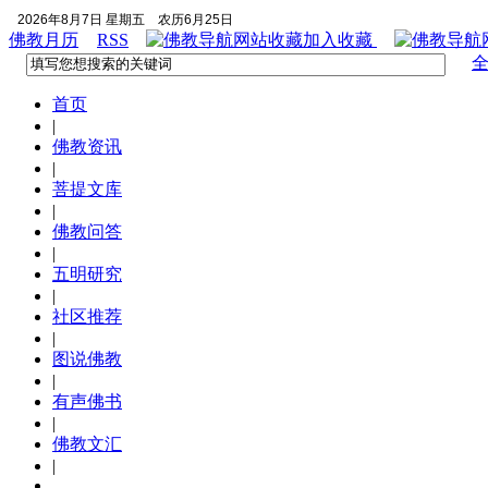
2026年8月7日 星期五
农历6月25日
佛教月历
RSS
加入收藏
首页
|
佛教资讯
|
菩提文库
|
佛教问答
|
五明研究
|
社区推荐
|
图说佛教
|
有声佛书
|
佛教文汇
|